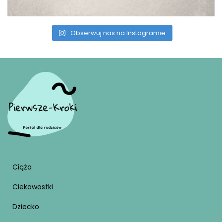
Obserwuj nas na Instagramie
Ciąża
Ciekawostki
Dziecko