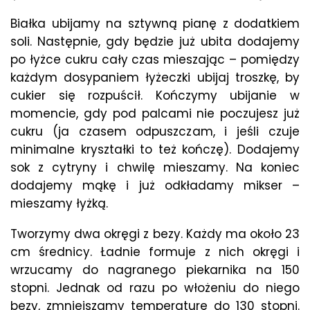
Białka ubijamy na sztywną pianę z dodatkiem
soli. Następnie, gdy będzie już ubita dodajemy
po łyżce cukru cały czas mieszając – pomiędzy
każdym dosypaniem łyżeczki ubijaj troszkę, by
cukier się rozpuścił. Kończymy ubijanie w
momencie, gdy pod palcami nie poczujesz już
cukru (ja czasem odpuszczam, i jeśli czuje
minimalne kryształki to też kończę). Dodajemy
sok z cytryny i chwilę mieszamy. Na koniec
dodajemy mąkę i już odkładamy mikser –
mieszamy łyżką.
Tworzymy dwa okręgi z bezy. Każdy ma około 23
cm średnicy. Ładnie formuje z nich okręgi i
wrzucamy do nagranego piekarnika na 150
stopni. Jednak od razu po włożeniu do niego
bezy, zmniejszamy temperaturę do 130 stopni.