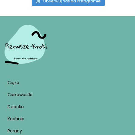
Obserwuj nas na Instagramie
Ciąża
Ciekawostki
Dziecko
Kuchnia
Porady