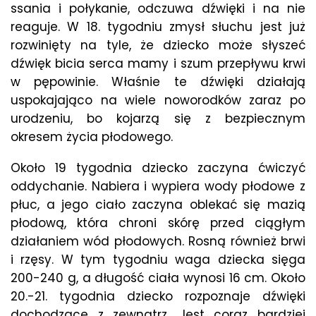
ssania i połykanie, odczuwa dźwięki i na nie
reaguje. W 18. tygodniu zmysł słuchu jest już
rozwinięty na tyle, że dziecko może słyszeć
dźwięk bicia serca mamy i szum przepływu krwi
w pępowinie. Właśnie te dźwięki działają
uspokajająco na wiele noworodków zaraz po
urodzeniu, bo kojarzą się z bezpiecznym
okresem życia płodowego.
Około 19 tygodnia dziecko zaczyna ćwiczyć
oddychanie. Nabiera i wypiera wody płodowe z
płuc, a jego ciało zaczyna oblekać się mazią
płodową, która chroni skórę przed ciągłym
działaniem wód płodowych. Rosną również brwi
i rzęsy. W tym tygodniu waga dziecka sięga
200-240 g, a długość ciała wynosi 16 cm. Około
20.-21. tygodnia dziecko rozpoznaje dźwięki
dochodzące z zewnątrz. Jest coraz bardziej