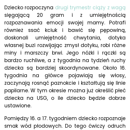
Dziecko rozpoczyna
drugi trymestr ciąży z wagą
sięgającą 20 gram i z umiejętnością
rozpoznawania emocji swojej mamy. Potrafi
również ssać kciuk i bawić się pępowiną,
doskonali umiejętność chwytania, dotyka
własnej buzi rozwijając zmysł dotyku, robi różne
miny i marszczy brwi. Jego nóżki i rączki są
bardzo ruchliwe, a z tygodnia na tydzień ruchy
dziecka są bardziej skoordynowane. Około 16.
tygodnia na główce pojawiają się włosy,
zaczynają rosnąć paznokcie i kształtują się linie
papilarne. W tym okresie można już określić płeć
dziecka na USG, o ile dziecko będzie dobrze
ustawione.
Pomiędzy 16. a 17. tygodniem dziecko rozpoznaje
smak wód płodowych. Do tego ćwiczy odruch