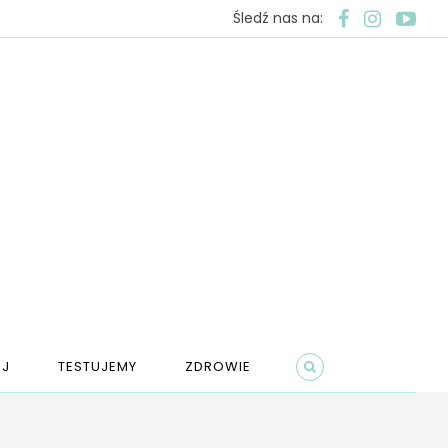
Śledź nas na:
J
TESTUJEMY
ZDROWIE