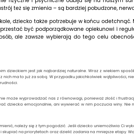
ie fizyczne i psychiczne odbija się na naszym sam
trój też się zmienia – są bardziej pobudzone, nerwow
zkole, dziecko także potrzebuje w końcu odetchnąć
e przestać być podporządkowane opiekunowi i re
ób, ale zawsze wybierają do tego celu obecność os
woim dzieckiem jest jak najbardziej naturalne. Wraz z wiekiem spos
z nich ma to już za sobą. W przypadku jakichkolwiek wątpliwości, nie
ie trudności.
e może wyprowadzać nas z równowagi, ponieważ złość i frustracja
dziecka emocjonalnie, ani wywierać w nim poczucia winy. Nie mów
 zmienić, należy się z tym pogodzić. Jeśli dziecko uniemożliwia Ci
i skupiać na priorytetach oraz dzielić zadania na mniejsze etapy. Wa