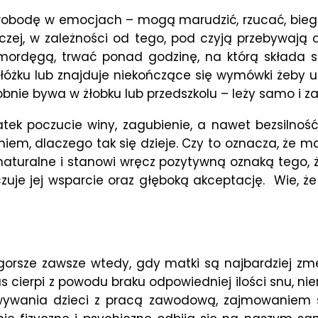
obodę w emocjach – mogą marudzić, rzucać, biegać, 
zej, w zależności od tego, pod czyją przebywają o
rdęgą, trwać ponad godzinę, na którą składa się
o łóżku lub znajduje niekończące się wymówki żeby
obnie bywa w żłobku lub przedszkolu – leży samo i z
k poczucie winy, zagubienie, a nawet bezsilność 
m, dlaczego tak się dzieje. Czy to oznacza, że mam
ie naturalne i stanowi wręcz pozytywną oznaką tego, 
j, czuje jej wsparcie oraz głęboką akceptację. Wie, 
ajgorsze zawsze wtedy, gdy matki są najbardziej z
as cierpi z powodu braku odpowiedniej ilości snu, n
wywania dzieci z pracą zawodową, zajmowaniem