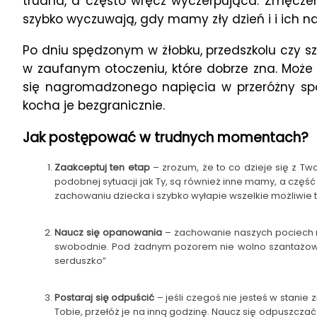
trudna, a często wręcz wyczerpująca. Zmęczen
szybko wyczuwają, gdy mamy zły dzień i i ich nas
Po dniu spędzonym w żłobku, przedszkolu czy s
w zaufanym otoczeniu, które dobrze zna. Moż
się nagromadzonego napięcia w przeróżny spos
kocha je bezgranicznie.
Jak postępować w trudnych momentach?
Zaakceptuj ten etap
– zrozum, że to co dzieje się z T
podobnej sytuacji jak Ty, są również inne mamy, a część 
zachowaniu dziecka i szybko wyłapie wszelkie możliw
Naucz się opanowania
– zachowanie naszych pociech ni
swobodnie. Pod żadnym pozorem nie wolno szantażować 
serduszko”
Postaraj się odpuścić
– jeśli czegoś nie jesteś w stanie
Tobie, przełóż je na inną godzinę. Naucz się odpuszczać 