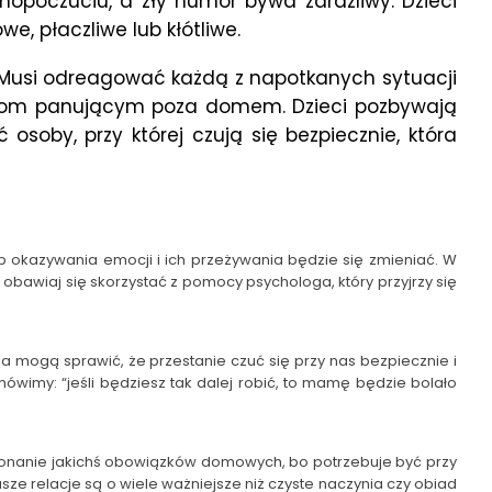
opoczuciu, a zły humor bywa zaraźliwy. Dzieci
e, płaczliwe lub kłótliwe.
. Musi odreagować każdą z napotkanych sytuacji
gułom panującym poza domem. Dzieci pozbywają
oby, przy której czują się bezpiecznie, która
ób okazywania emocji i ich przeżywania będzie się zmieniać. W
 obawiaj się skorzystać z pomocy psychologa, który przyjrzy się
 mogą sprawić, że przestanie czuć się przy nas bezpiecznie i
imy: “jeśli będziesz tak dalej robić, to mamę będzie bolało
 wykonanie jakichś obowiązków domowych, bo potrzebuje być przy
sze relacje są o wiele ważniejsze niż czyste naczynia czy obiad