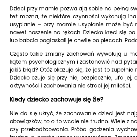
Dzieci przy mamie pozwalają sobie na pełną sw
też można, że niektóre czynności wykonują inac
usypianie – przy mamie usypianie może być mo
nawet noszenie na rękach. Dziecko kręci się p
lub babcia pogłaskali je chwilę po plecach. Pod
Często takie zmiany zachowań wywołują u mate
kątem psychologicznym i zastanowić nad pytanie
jakiś błąd? Otóż okazuje się, że jest to zupełn
Dziecko czuje się przy niej bezpiecznie, ufa je
aktywności i zachowania nie straci jej miłości.
Kiedy dziecko zachowuje się źle?
Nie da się ukryć, że zachowanie dzieci jest n
obowiązków, to o to wcale nie trudno. Wiele z n
czy przebodźcowania. Próba godzenia wycho