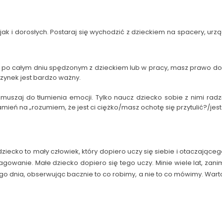
jak i dorosłych. Postaraj się wychodzić z dzieckiem na spacery, ur
 po całym dniu spędzonym z dzieckiem lub w pracy, masz prawo do c
dpoczynek jest bardzo ważny.
zmuszaj do tłumienia emocji. Tylko naucz dziecko sobie z nimi radz
 zamień na „rozumiem, że jest ci ciężko/masz ochotę się przytulić?/
iecko to mały człowiek, który dopiero uczy się siebie i otaczająceg
wanie. Małe dziecko dopiero się tego uczy. Minie wiele lat, zani
go dnia, obserwując bacznie to co robimy, a nie to co mówimy. War