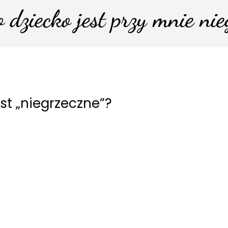
o dziecko jest przy mnie nie
st „niegrzeczne”?