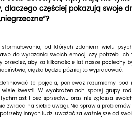
w, dlaczego częściej pokazują swoje d
„niegrzeczne”?
e sformułowania, od których zdaniem wielu psych
awo do wyrażania swoich emocji czy potrzeb. Ich t
rzecież, aby za kilkanaście lat nasze pociechy był
eciństwie, ciężko będzie później to wypracować.
 zdefiniować te pojęcia, ponieważ rozumiemy pod 
ele kwestii. W wyobrażeniach sporej grupy rodzic
ychmiast i bez sprzeciwu oraz nie zgłasza swoich
i, nie zwraca na siebie uwagi. Nie sprawia problemó
otrzeby innych ludzi uważać za ważniejsze od swoi