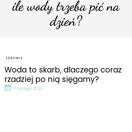
ile wody trzeba pić na
dzień?
ZDROWIE
Woda to skarb, dlaczego coraz
rzadziej po nią sięgamy?
7 lutego 2022