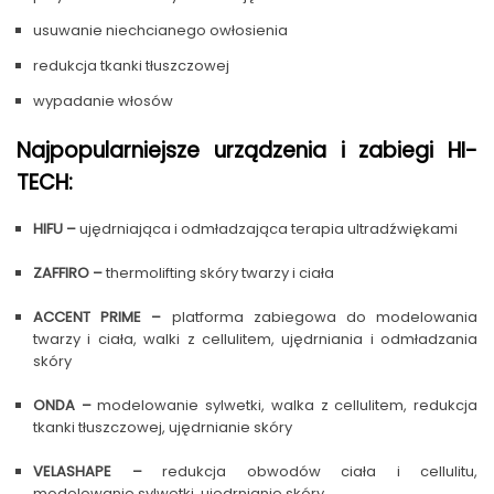
usuwanie niechcianego owłosienia
redukcja tkanki tłuszczowej
wypadanie włosów
Najpopularniejsze urządzenia i zabiegi HI-
TECH:
HIFU –
ujędrniająca i odmładzająca terapia ultradźwiękami
ZAFFIRO –
thermolifting skóry twarzy i ciała
ACCENT PRIME –
platforma zabiegowa do modelowania
twarzy i ciała, walki z cellulitem, ujędrniania i odmładzania
skóry
ONDA –
modelowanie sylwetki, walka z cellulitem, redukcja
tkanki tłuszczowej, ujędrnianie skóry
VELASHAPE –
redukcja obwodów ciała i cellulitu,
modelowanie sylwetki, ujędrnianie skóry