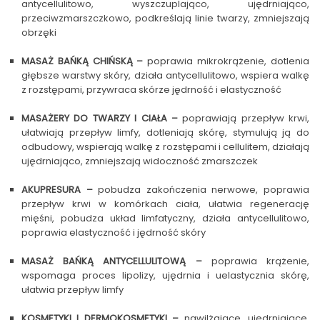
antycellulitowo, wyszczuplająco, ujędrniająco,
przeciwzmarszczkowo, podkreślają linie twarzy, zmniejszają
obrzęki
MASAŻ BAŃKĄ CHIŃSKĄ –
poprawia mikrokrążenie, dotlenia
głębsze warstwy skóry, działa antycellulitowo, wspiera walkę
z rozstępami, przywraca skórze jędrność i elastyczność
MASAŻERY DO TWARZY I CIAŁA –
poprawiają przepływ krwi,
ułatwiają przepływ limfy, dotleniają skórę, stymulują ją do
odbudowy, wspierają walkę z rozstępami i cellulitem, działają
ujędrniająco, zmniejszają widoczność zmarszczek
AKUPRESURA –
pobudza zakończenia nerwowe, poprawia
przepływ krwi w komórkach ciała, ułatwia regenerację
mięśni, pobudza układ limfatyczny, działa antycellulitowo,
poprawia elastyczność i jędrność skóry
MASAŻ BAŃKĄ ANTYCELLULITOWĄ –
poprawia krążenie,
wspomaga proces lipolizy, ujędrnia i uelastycznia skórę,
ułatwia przepływ limfy
KOSMETYKI I DERMOKOSMETYKI –
nawilżające, ujędrniające,