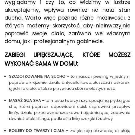
wyglądamy i czy to, co widzimy w lustrze
akceptujemy, wpływa również na nasz stan
ducha. Warto więc poznać różne możliwości, z
których możemy skorzystać, aby nieinwazyjnie
poprawić swoje ciało, zarówno we własnym
domu, jak i profesjonalnym gabinecie.
ZABIEGI UPIĘKSZAJĄCE, KTÓRE MOŻESZ
WYKONAĆ SAMA W DOMU:
SZCZOTKOWANIE NA SUCHO –
to masaż i peeling w jednym,
poprawia krążenie, działa antycellulitowo, złuszcza naskórek,
ujędrnia ciało, a także przywraca skórze elastyczność
MASAŻ GUA SHA –
to masaż twarzy i szyi specjalną płytką gua
sha, która poprzez odpowiedni ucisk usprawnia przepływ
limfy, działa przeciwzmarszczkowo i ujędrniająco, zapewnia
również efekt liftingu, podkreśla linię szczęki i żuchwy
ROLLERY DO TWARZY I CIAŁA –
zwiększają ukrwienie, działają