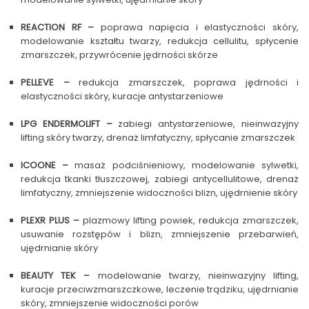
REACTION RF –
poprawa napięcia i elastyczności skóry,
modelowanie kształtu twarzy, redukcja cellulitu, spłycenie
zmarszczek, przywrócenie jędrności skórze
PELLEVE –
redukcja zmarszczek, poprawa jędrności i
elastyczności skóry, kuracje antystarzeniowe
LPG ENDERMOLIFT –
zabiegi antystarzeniowe, nieinwazyjny
lifting skóry twarzy, drenaż limfatyczny, spłycanie zmarszczek
ICOONE –
masaż podciśnieniowy, modelowanie sylwetki,
redukcja tkanki tłuszczowej, zabiegi antycellulitowe, drenaż
limfatyczny, zmniejszenie widoczności blizn, ujędrnienie skóry
PLEXR PLUS –
plazmowy lifting powiek, redukcja zmarszczek,
usuwanie rozstępów i blizn, zmniejszenie przebarwień,
ujędrnianie skóry
BEAUTY TEK –
modelowanie twarzy, nieinwazyjny lifting,
kuracje przeciwzmarszczkowe, leczenie trądziku, ujędrnianie
skóry, zmniejszenie widoczności porów