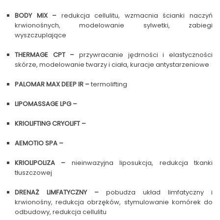
BODY MIX –
redukcja cellulitu, wzmacnia ścianki naczyń
krwionośnych, modelowanie sylwetki, zabiegi
wyszczuplające
THERMAGE CPT –
przywracanie jędrności i elastyczności
skórze, modelowanie twarzy i ciała, kuracje antystarzeniowe
PALOMAR MAX DEEP IR –
termolifting
LIPOMASSAGE LPG –
KRIOLIFTING CRYOLIFT –
AEMOTIO SPA –
KRIOLIPOLIZA –
nieinwazyjna liposukcja, redukcja tkanki
tłuszczowej
DRENAŻ LIMFATYCZNY –
pobudza układ limfatyczny i
krwionośny, redukcja obrzęków, stymulowanie komórek do
odbudowy, redukcja cellulitu