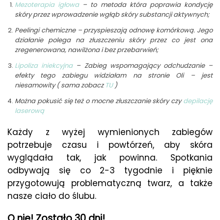
Mezoterapia igłowa
– to metoda która poprawia kondycję
skóry przez wprowadzenie wgłąb skóry substancji aktywnych;
Peelingi chemiczne – przyspieszają odnowę komórkową. Jego
działanie polega na złuszczeniu skóry przez co jest ona
zregenerowana, nawilżona i bez przebarwień;
Lipoliza iniekcyjna
– Zabieg wspomagający odchudzanie –
efekty tego zabiegu widziałam na stronie Oli – jest
niesamowity ( sama zobacz
TU
)
Można pokusić się też o mocne złuszczanie skóry czy
depilację
laserową
Każdy z wyżej wymienionych zabiegów
potrzebuje czasu i powtórzeń, aby skóra
wyglądała tak, jak powinna. Spotkania
odbywają się co 2-3 tygodnie i pięknie
przygotowują problematyczną twarz, a także
nasze ciało do ślubu.
O nie! Zostało 30 dni!