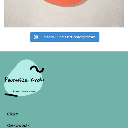
Obserwuj nas na Instagramie
Ciąża
Ciekawostki