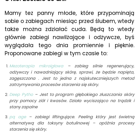
Mamy tez panny młode, które przypominają
sobie o zabiegach miesiąc przed ślubem, wtedy
także można zdziałać cuda. Będą to wtedy
głównie zabiegi nawilżające i odżywcze, byś
wyglądała tego dnia promiennie i pięknie.
Proponowane zabiegi w tym czasie to:
Mezoterapia mikroigłowa
– zabieg silnie regenerujący,
odżywczy i nawadniający skórę, sprawi, że będzie napięta,
zagęszczona . Jest to jedna z najskuteczniejszych metod
zatrzymywania procesów starzenia się skóry.
Deep Pytho
– Jest to program głębokiego złuszczania skóry
przy pomocy ziół i kwasów. Działa wyciszająco na trądzik i
stany zapalne
pq age
– zabiegi liftingujące. Peeling który jest świetną
alternatywą dla toksyny botulinowej – opóźnia procesy
starzenia się skóry.