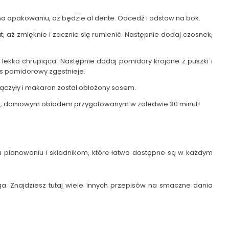
a opakowaniu, aż będzie al dente. Odcedź i odstaw na bok.
t, aż zmięknie i zacznie się rumienić. Następnie dodaj czosnek,
 lekko chrupiąca. Następnie dodaj pomidory krojone z puszki i
os pomidorowy zgęstnieje.
ączyły i makaron został obłożony sosem.
sznym, domowym obiadem przygotowanym w zaledwie 30 minut!
u planowaniu i składnikom, które łatwo dostępne są w każdym
loga. Znajdziesz tutaj wiele innych przepisów na smaczne dania