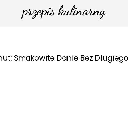
przepis kulinarny
inut: Smakowite Danie Bez Długie