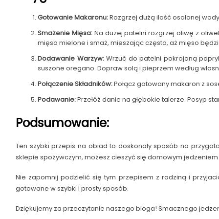
Gotowanie Makaronu:
Rozgrzej dużą ilość osolonej wod
Smażenie Mięsa:
Na dużej patelni rozgrzej oliwę z oliw
mięso mielone i smaż, mieszając często, aż mięso będzi
Dodawanie Warzyw:
Wrzuć do patelni pokrojoną paprykę
suszone oregano. Dopraw solą i pieprzem według własnego
Połączenie Składników:
Połącz gotowany makaron z sosem
Podawanie:
Przełóż danie na głębokie talerze. Posyp s
Podsumowanie:
Ten szybki przepis na obiad to doskonały sposób na przygot
sklepie spożywczym, możesz cieszyć się domowym jedzeniem
Nie zapomnij podzielić się tym przepisem z rodziną i przyjaci
gotowane w szybki i prosty sposób.
Dziękujemy za przeczytanie naszego bloga! Smacznego jedzen