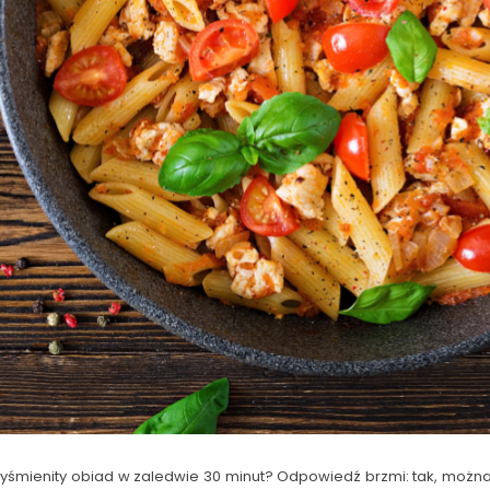
śmienity obiad w zaledwie 30 minut? Odpowiedź brzmi: tak, można! D