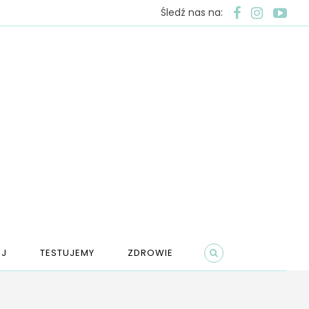
Śledź nas na:
J
TESTUJEMY
ZDROWIE