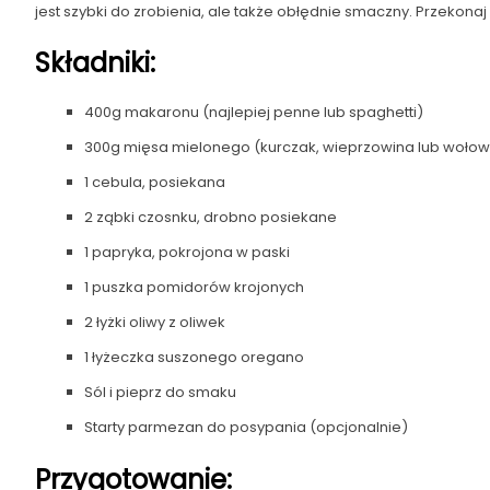
jest szybki do zrobienia, ale także obłędnie smaczny. Przekonaj
Składniki:
400g makaronu (najlepiej penne lub spaghetti)
300g mięsa mielonego (kurczak, wieprzowina lub wołowi
1 cebula, posiekana
2 ząbki czosnku, drobno posiekane
1 papryka, pokrojona w paski
1 puszka pomidorów krojonych
2 łyżki oliwy z oliwek
1 łyżeczka suszonego oregano
Sól i pieprz do smaku
Starty parmezan do posypania (opcjonalnie)
Przygotowanie: