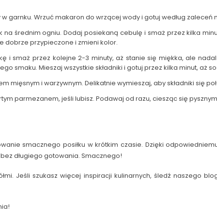
y w garnku. Wrzuć makaron do wrzącej wody i gotuj według zaleceń n
ek na średnim ogniu. Dodaj posiekaną cebulę i smaż przez kilka minu
e dobrze przypieczone i zmieni kolor.
 i smaż przez kolejne 2-3 minuty, aż stanie się miękka, ale nadal
 smaku. Mieszaj wszystkie składniki i gotuj przez kilka minut, aż s
 mięsnym i warzywnym. Delikatnie wymieszaj, aby składniki się poł
tartym parmezanem, jeśli lubisz. Podawaj od razu, ciesząc się py
owanie smacznego posiłku w krótkim czasie. Dzięki odpowiedniem
 bez długiego gotowania. Smacznego!
ółmi. Jeśli szukasz więcej inspiracji kulinarnych, śledź naszego b
ia!