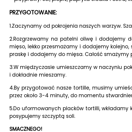
PRZYGOTOWANIE:
1.Zaczynamy od pokrojenia naszych warzyw. Sza
2.Rozgrzewamy na patelni oliwę i dodajemy do
mięso, lekko przesmażamy i dodajemy kolejno, só
praskę i dodajemy do mięsa. Całość smażymy pr
3.W międzyczasie umieszczamy w naczyniu pokr
i dokładnie mieszamy.
4.By przygotować nasze tortille, musimy umieśc
przez około 3-4 minuty, do momentu stwardnien
5.Do uformowanych placków tortilli, wkładamy k
posypujemy szczyptą soli.
SMACZNEGO!