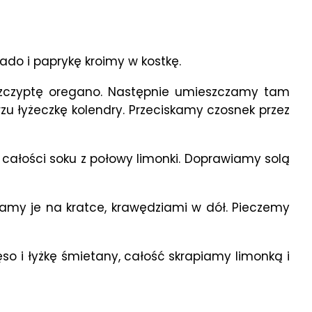
do i paprykę kroimy w kostkę.
i szczyptę oregano. Następnie umieszczamy tam
rzu łyżeczkę kolendry. Przeciskamy czosnek przez
ałości soku z połowy limonki. Doprawiamy solą
adamy je na kratce, krawędziami w dół. Pieczemy
so i łyżkę śmietany, całość skrapiamy limonką i