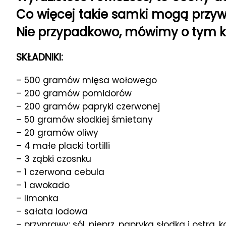
Co więcej takie samki mogą przyw
Nie przypadkowo, mówimy o tym kr
SKŁADNIKI:
– 500 gramów mięsa wołowego
– 200 gramów pomidorów
– 200 gramów papryki czerwonej
– 50 gramów słodkiej śmietany
– 20 gramów oliwy
– 4 małe placki tortilli
– 3 ząbki czosnku
– 1 czerwona cebula
– 1 awokado
– limonka
– sałata lodowa
– przyprawy: sól, pieprz, papryka słodka i ostra, 