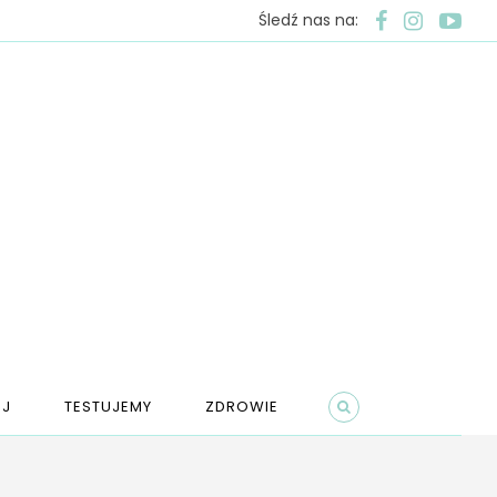
Śledź nas na:
J
TESTUJEMY
ZDROWIE