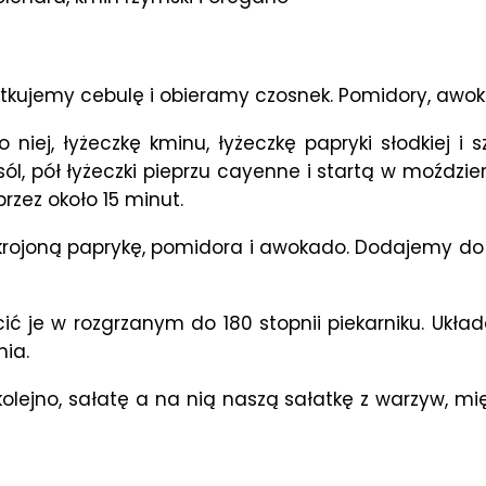
tkujemy cebulę i obieramy czosnek. Pomidory, awoka
 niej, łyżeczkę kminu, łyżeczkę papryki słodkiej 
l, pół łyżeczki pieprzu cayenne i startą w moździe
zez około 15 minut.
ojoną paprykę, pomidora i awokado. Dodajemy do c
ić je w rozgrzanym do 180 stopnii piekarniku. Ukł
ia.
olejno, sałatę a na nią naszą sałatkę z warzyw, mię