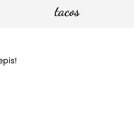
tacos
epis!