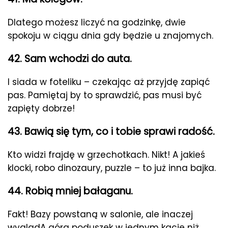
Dlatego możesz liczyć na godzinkę, dwie
spokoju w ciągu dnia gdy będzie u znajomych.
42. Sam wchodzi do auta.
I siada w foteliku – czekając aż przyjdę zapiąć
pas. Pamiętaj by to sprawdzić, pas musi być
zapięty dobrze!
43. Bawią się tym, co i tobie sprawi radość.
Kto widzi frajdę w grzechotkach. Nikt! A jakieś
klocki, robo dinozaury, puzzle – to już inna bajka.
44. Robią mniej bałaganu.
Fakt! Bazy powstaną w salonie, ale inaczej
wyglądA góra poduszek w jednym kącie niż