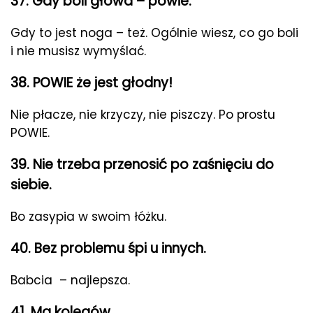
37. Gdy boli głowa – powie.
Gdy to jest noga – też. Ogólnie wiesz, co go boli
i nie musisz wymyślać.
38. POWIE że jest głodny!
Nie płacze, nie krzyczy, nie piszczy. Po prostu
POWIE.
39. Nie trzeba przenosić po zaśnięciu do
siebie.
Bo zasypia w swoim łóżku.
40. Bez problemu śpi u innych.
Babcia – najlepsza.
41. Ma kolegów.