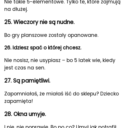
Nie takie 5-elementowe. Tylko te, które zajmują
na dłużej.
25. Wieczory nie są nudne.
Bo gry planszowe zostały opanowane.
26. Idziesz spać o której chcesz.
Nie nosisz, nie usypiasz – bo 5 latek wie, kiedy
jest czas na sen.
27. Są pamiętliwi.
Zapomniałaś, że miałaś iść do sklepu? Dziecko
zapamięta!
28. Okna umyje.
I nie, nie poprawie. Bo po co? Umył jak potrafił.