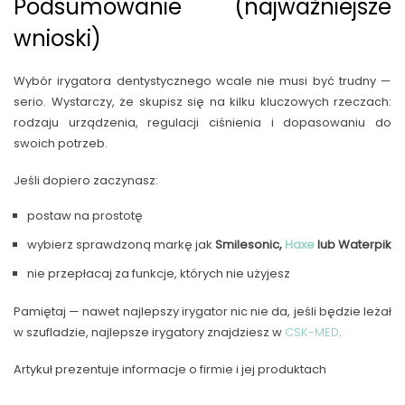
Podsumowanie (najważniejsze
wnioski)
Wybór irygatora dentystycznego wcale nie musi być trudny —
serio. Wystarczy, że skupisz się na kilku kluczowych rzeczach:
rodzaju urządzenia, regulacji ciśnienia i dopasowaniu do
swoich potrzeb.
Jeśli dopiero zaczynasz:
postaw na prostotę
wybierz sprawdzoną markę jak
Smilesonic,
Haxe
lub Waterpik
nie przepłacaj za funkcje, których nie użyjesz
Pamiętaj — nawet najlepszy irygator nic nie da, jeśli będzie leżał
w szufladzie, najlepsze irygatory znajdziesz w
CSK-MED
.
Artykuł prezentuje informacje o firmie i jej produktach