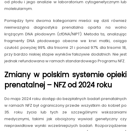
od płodu i jego analizie w laboratorium cytogenetycznym lub
molekularnym.
Pomiędzy tymi dwoma kategoriami mieści się dziś również
nieinwazyjna diagnostyka prenatalna oparta na wolno
krążącym DNA płodowym (cfDNA/NIPT). Metoda ta, analizując
fragmenty DNA płodowego obecne we krwi matki, osiąga
czułość powyżej 99% dla trisomii 21 i ponad 97% dla trisomii 18,
przy bardzo niskiej stopie wyników fałszywie dodatnich. Nie jest
jednak refundowana w ramach standardowego Programu NFZ.
Zmiany w polskim systemie opieki
prenatalnej – NFZ od 2024 roku
Do maja 2024 roku dostęp do bezpłatnych badań prenatalnych
w ramach NFZ był ograniczony przede wszystkim do kobiet po
35. roku życia lub tych ze szczególnymi wskazaniami
medycznymi, takimi jak obciążony wywiad genetyczny czy
nieprawidłowe wyniki wcześniejszych badań. Rozporządzenie