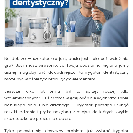
No dobrze — szczoteczka jest, pasta jest… ale coś wciąż nie
gra? Jeśli masz wrażenie, że Twoja codzienna higiena jamy
ustnej mogłaby być dokładniejsza, to irygator dentystyczny
może być właśnie tym brakującym elementem.
Jeszcze kilka lat temu był to sprzęt raczej „dla
wtajemniczonych”. Dziś? Coraz więcej osób nie wyobraża sobie
bez niego dnia. I nic dziwnego — irygator pomaga usunąć
resztki jedzenia i płytkę nazębną z miejsc, do których zwykła
szczoteczka po prostu nie dociera.
Tylko pojawia się klasyczny problem: jak wybrać irygator