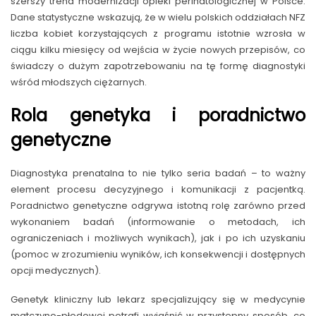
szerszy trend modernizacji opieki perinatologicznej w Polsce.
Dane statystyczne wskazują, że w wielu polskich oddziałach NFZ
liczba kobiet korzystających z programu istotnie wzrosła w
ciągu kilku miesięcy od wejścia w życie nowych przepisów, co
świadczy o dużym zapotrzebowaniu na tę formę diagnostyki
wśród młodszych ciężarnych.
Rola genetyka i poradnictwo
genetyczne
Diagnostyka prenatalna to nie tylko seria badań – to ważny
element procesu decyzyjnego i komunikacji z pacjentką.
Poradnictwo genetyczne odgrywa istotną rolę zarówno przed
wykonaniem badań (informowanie o metodach, ich
ograniczeniach i możliwych wynikach), jak i po ich uzyskaniu
(pomoc w zrozumieniu wyników, ich konsekwencji i dostępnych
opcji medycznych).
Genetyk kliniczny lub lekarz specjalizujący się w medycynie
matczyno-płodowej potrafi wyjaśnić w przystępny sposób, co