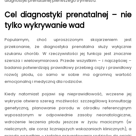
diagnostyki prenatalnej pierwszego trymestru.
Cel diagnostyki prenatalnej – nie
tylko wykrywanie wad
Popularnym, choć uproszczonym skojarzeniem jest
przekonanie, że diagnostyka prenatalna służy wyłącznie
szukaniu chorób. W rzeczywistości jej funkcja jest znacznie
szersza i wielowymiarowa. Przede wszystkim – i najczęściej –
badania potwierdzają prawidłowy przebieg ciąży i prawidłowy
rozwój płodu, co samo w sobie ma ogromną wartość
emocjonalną i medyczną dla rodziców.
Kiedy natomiast pojawi się nieprawidłowość, wczesne jej
wykrycie otwiera szereg możliwości: szczegółową konsultację
genetyczną, planowanie porodu w ośrodku referencyjnym
wyposażonym w odpowiednie zasoby neonatologiczne,
wdrożenie leczenia płodu jeszcze w życiu macicznym (w
nielicznych, ale coraz liczniejszych wskazaniach klinicznych), a
przede wszystkim – rzetelne przygotowanie rodziców do opieki