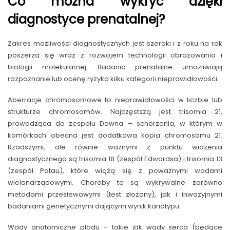
Co można wykryć dzięki
diagnostyce prenatalnej?
Zakres możliwości diagnostycznych jest szeroki i z roku na rok
poszerza się wraz z rozwojem technologii obrazowania i
biologii molekularnej. Badania prenatalne umożliwiają
rozpoznanie lub ocenę ryzyka kilku kategorii nieprawidłowości.
Aberracje chromosomowe to nieprawidłowości w liczbie lub
strukturze chromosomów. Najczęstszą jest trisomia 21,
prowadząca do zespołu Downa – schorzenia, w którym w
komórkach obecna jest dodatkowa kopia chromosomu 21.
Rzadszymi, ale równie ważnymi z punktu widzenia
diagnostycznego są trisomia 18 (zespół Edwardsa) i trisomia 13
(zespół Patau), które wiążą się z poważnymi wadami
wielonarządowymi. Choroby te są wykrywalne zarówno
metodami przesiewowymi (test złożony), jak i inwazyjnymi
badaniami genetycznymi dającymi wynik kariotypu.
Wady anatomiczne płodu – takie jak wady serca (będące