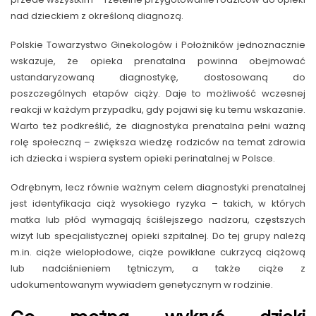
nad dzieckiem z określoną diagnozą.
Polskie Towarzystwo Ginekologów i Położników jednoznacznie
wskazuje, że opieka prenatalna powinna obejmować
ustandaryzowaną diagnostykę, dostosowaną do
poszczególnych etapów ciąży. Daje to możliwość wczesnej
reakcji w każdym przypadku, gdy pojawi się ku temu wskazanie.
Warto też podkreślić, że diagnostyka prenatalna pełni ważną
rolę społeczną – zwiększa wiedzę rodziców na temat zdrowia
ich dziecka i wspiera system opieki perinatalnej w Polsce.
Odrębnym, lecz równie ważnym celem diagnostyki prenatalnej
jest identyfikacja ciąż wysokiego ryzyka – takich, w których
matka lub płód wymagają ściślejszego nadzoru, częstszych
wizyt lub specjalistycznej opieki szpitalnej. Do tej grupy należą
m.in. ciąże wielopłodowe, ciąże powikłane cukrzycą ciążową
lub nadciśnieniem tętniczym, a także ciąże z
udokumentowanym wywiadem genetycznym w rodzinie.