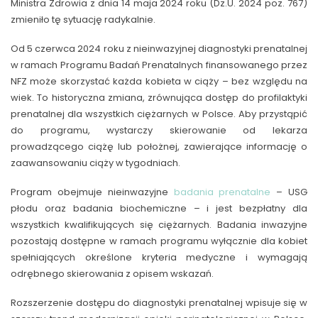
Ministra Zdrowia z dnia 14 maja 2024 roku (Dz.U. 2024 poz. 767)
zmieniło tę sytuację radykalnie.
Od 5 czerwca 2024 roku z nieinwazyjnej diagnostyki prenatalnej
w ramach Programu Badań Prenatalnych finansowanego przez
NFZ może skorzystać każda kobieta w ciąży – bez względu na
wiek. To historyczna zmiana, zrównująca dostęp do profilaktyki
prenatalnej dla wszystkich ciężarnych w Polsce. Aby przystąpić
do programu, wystarczy skierowanie od lekarza
prowadzącego ciążę lub położnej, zawierające informację o
zaawansowaniu ciąży w tygodniach.
Program obejmuje nieinwazyjne
badania prenatalne
– USG
płodu oraz badania biochemiczne – i jest bezpłatny dla
wszystkich kwalifikujących się ciężarnych. Badania inwazyjne
pozostają dostępne w ramach programu wyłącznie dla kobiet
spełniających określone kryteria medyczne i wymagają
odrębnego skierowania z opisem wskazań.
Rozszerzenie dostępu do diagnostyki prenatalnej wpisuje się w