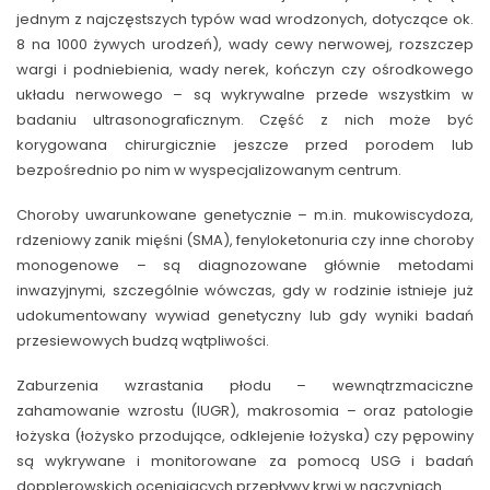
jednym z najczęstszych typów wad wrodzonych, dotyczące ok.
8 na 1000 żywych urodzeń), wady cewy nerwowej, rozszczep
wargi i podniebienia, wady nerek, kończyn czy ośrodkowego
układu nerwowego – są wykrywalne przede wszystkim w
badaniu ultrasonograficznym. Część z nich może być
korygowana chirurgicznie jeszcze przed porodem lub
bezpośrednio po nim w wyspecjalizowanym centrum.
Choroby uwarunkowane genetycznie – m.in. mukowiscydoza,
rdzeniowy zanik mięśni (SMA), fenyloketonuria czy inne choroby
monogenowe – są diagnozowane głównie metodami
inwazyjnymi, szczególnie wówczas, gdy w rodzinie istnieje już
udokumentowany wywiad genetyczny lub gdy wyniki badań
przesiewowych budzą wątpliwości.
Zaburzenia wzrastania płodu – wewnątrzmaciczne
zahamowanie wzrostu (IUGR), makrosomia – oraz patologie
łożyska (łożysko przodujące, odklejenie łożyska) czy pępowiny
są wykrywane i monitorowane za pomocą USG i badań
dopplerowskich oceniających przepływy krwi w naczyniach.