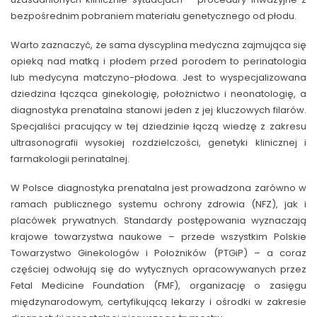
bezpośrednim pobraniem materiału genetycznego od płodu.
Warto zaznaczyć, że sama dyscyplina medyczna zajmująca się
opieką nad matką i płodem przed porodem to perinatologia
lub medycyna matczyno-płodowa. Jest to wyspecjalizowana
dziedzina łącząca ginekologię, położnictwo i neonatologię, a
diagnostyka prenatalna stanowi jeden z jej kluczowych filarów.
Specjaliści pracujący w tej dziedzinie łączą wiedzę z zakresu
ultrasonografii wysokiej rozdzielczości, genetyki klinicznej i
farmakologii perinatalnej.
W Polsce diagnostyka prenatalna jest prowadzona zarówno w
ramach publicznego systemu ochrony zdrowia (NFZ), jak i
placówek prywatnych. Standardy postępowania wyznaczają
krajowe towarzystwa naukowe – przede wszystkim Polskie
Towarzystwo Ginekologów i Położników (PTGiP) – a coraz
częściej odwołują się do wytycznych opracowywanych przez
Fetal Medicine Foundation (FMF), organizację o zasięgu
międzynarodowym, certyfikującą lekarzy i ośrodki w zakresie