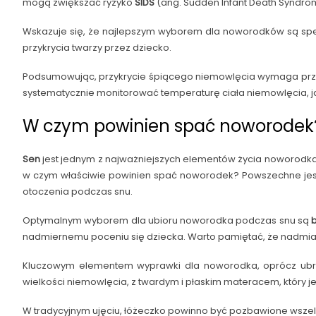
mogą zwiększać ryzyko
SIDS
(ang. Sudden Infant Death Syndro
Wskazuje się, że najlepszym wyborem dla noworodków są spe
przykrycia twarzy przez dziecko.
Podsumowując, przykrycie śpiącego niemowlęcia wymaga przem
systematycznie monitorować temperaturę ciała niemowlęcia, j
W czym powinien spać noworodek
Sen
jest jednym z najważniejszych elementów życia noworodka.
w czym właściwie powinien spać noworodek? Powszechne jest
otoczenia podczas snu.
Optymalnym wyborem dla ubioru noworodka podczas snu są
nadmiernemu poceniu się dziecka. Warto pamiętać, że nadmiar
Kluczowym elementem wyprawki dla noworodka, oprócz ubra
wielkości niemowlęcia, z twardym i płaskim materacem, który 
W tradycyjnym ujęciu, łóżeczko powinno być pozbawione wszelki