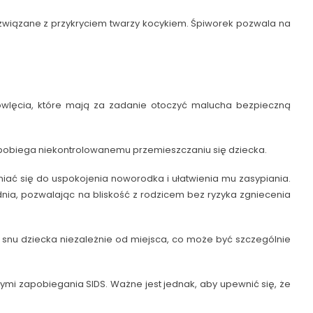
związane z przykryciem twarzy kocykiem. Śpiworek pozwala na
owlęcia, które mają za zadanie otoczyć malucha bezpieczną
apobiega niekontrolowanemu przemieszczaniu się dziecka.
ać się do uspokojenia noworodka i ułatwienia mu zasypiania.
ia, pozwalając na bliskość z rodzicem bez ryzyka zgniecenia
 snu dziecka niezależnie od miejsca, co może być szczególnie
mi zapobiegania SIDS. Ważne jest jednak, aby upewnić się, że