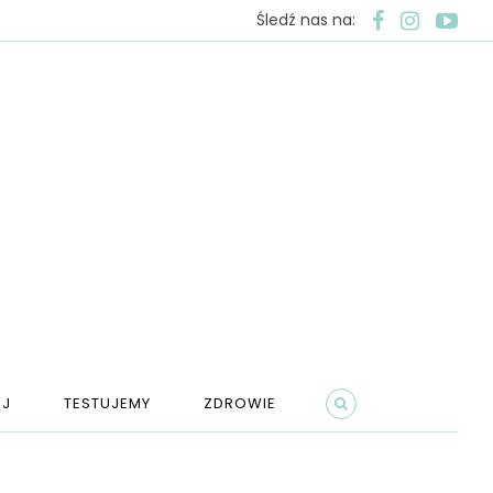
Śledź nas na:
J
TESTUJEMY
ZDROWIE