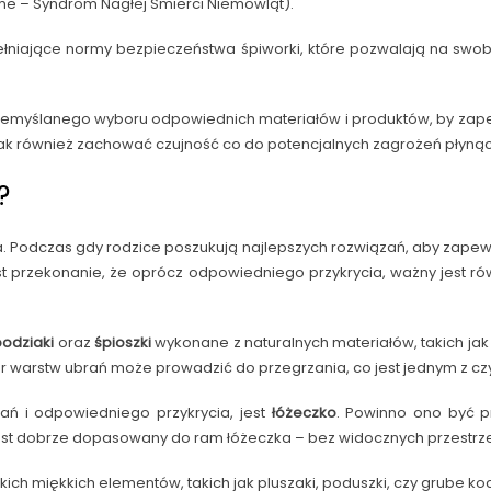
me – Syndrom Nagłej Śmierci Niemowląt).
łniające normy bezpieczeństwa śpiworki, które pozwalają na swob
yślanego wyboru odpowiednich materiałów i produktów, by zapewni
ak również zachować czujność co do potencjalnych zagrożeń płynąc
?
 Podczas gdy rodzice poszukują najlepszych rozwiązań, aby zapewni
 przekonanie, że oprócz odpowiedniego przykrycia, ważny jest ró
bodzi
a
ki
oraz
śpioszki
wykonane z naturalnych materiałów, takich ja
 warstw ubrań może prowadzić do przegrzania, co jest jednym z czy
ń i odpowiedniego przykrycia, jest
łóżeczko
. Powinno ono być p
jest dobrze dopasowany do ram łóżeczka – bez widocznych przestrze
ch miękkich elementów, takich jak pluszaki, poduszki, czy grube ko