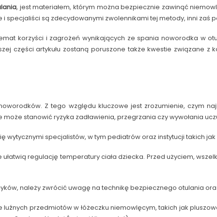
ulania
, jest materiałem, którym można bezpiecznie zawinąć niemowlę
 i specjaliści są zdecydowanymi zwolennikami tej metody, inni zaś p
a temat korzyści i zagrożeń wynikających ze spania noworodka w 
zej części artykułu zostaną poruszone także kwestie związane z
noworodków. Z tego względu kluczowe jest zrozumienie, czym na
 może stanowić ryzyka zadławienia, przegrzania czy wywołania uczu
 wytycznymi specjalistów, w tym pediatrów oraz instytucji takich ja
e ułatwią regulację temperatury ciała dziecka. Przed użyciem, wsz
cyków, należy zwrócić uwagę na technikę bezpiecznego otulania oraz 
nie luźnych przedmiotów w łóżeczku niemowlęcym, takich jak pluszo