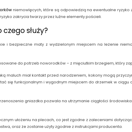
worków
niemowlęcych, które są odpowiedzią na ewentualne ryzyko 
 ryzyko zakrycia twarzy przez luźne elementy pościeli.
 czego służy?
kkie i bezpieczne maty z wydzielonym miejscem na leżenie niem
tosowane do potrzeb noworodków – z mięciutkim brzegiem, który z
aką maluch miał kontakt przed narodzeniem, kokony mogą przyczyni
tać się funkcjonalnym i wygodnym miejscem do drzemek w ciągu dn
rzenoszenia gniazdka pozwala na utrzymanie ciągłości środowiska
cznym ułożeniu na plecach, co jest zgodne z zaleceniami dotyczący
stwa, oraz że zostanie użyty zgodnie z instrukcjami producenta.