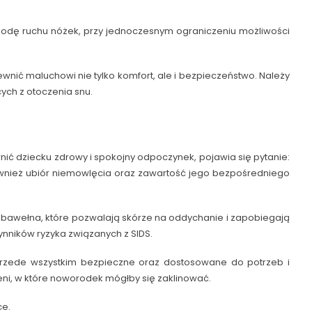
odę ruchu nóżek, przy jednoczesnym ograniczeniu możliwości
ć maluchowi nie tylko komfort, ale i bezpieczeństwo. Należy
ych z otoczenia snu.
ć dziecku zdrowy i spokojny odpoczynek, pojawia się pytanie:
wnież ubiór niemowlęcia oraz zawartość jego bezpośredniego
k bawełna, które pozwalają skórze na oddychanie i zapobiegają
nników ryzyka związanych z SIDS.
rzede wszystkim bezpieczne oraz dostosowane do potrzeb i
ni, w które noworodek mógłby się zaklinować.
ce.