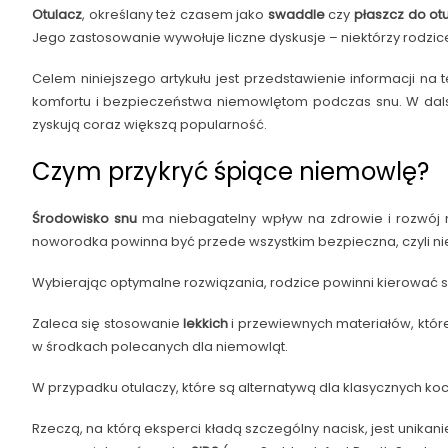
Otulacz
, określany też czasem jako
swaddle
czy
płaszcz do ot
Jego zastosowanie wywołuje liczne dyskusje – niektórzy rodzice
Celem niniejszego artykułu jest przedstawienie informacji n
komfortu i bezpieczeństwa niemowlętom podczas snu. W dals
zyskują coraz większą popularność.
Czym przykryć śpiące niemowlę?
Środowisko snu
ma niebagatelny wpływ na zdrowie i rozwój 
noworodka powinna być przede wszystkim bezpieczna, czyli nie
Wybierając optymalne rozwiązania, rodzice powinni kierować się
Zaleca się stosowanie
lekkich
i przewiewnych materiałów, któr
w środkach polecanych dla niemowląt.
W przypadku otulaczy, które są alternatywą dla klasycznych ko
Rzeczą, na którą eksperci kładą szczególny nacisk, jest unika