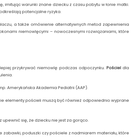
, imitując warunki znane dziecku z czasu pobytu w łonie matki.
odkreślają potencjalne ryzyka.
otulaczu, a także omówienie alternatywnych metod zapewnienia
 kokonami niemowlęcymi – nowoczesnymi rozwiązaniami, które
jlepiej przykrywać niemowlę podczas odpoczynku.
Pościel
dla
lenia.
k np. Amerykańska Akademia Pediatrii (AAP).
elkie elementy pościeli muszą być również odpowiednio wyprane
upewnić się, że dziecku nie jest za gorąco.
we zabawki, poduszki czy pościele z nadmiarem materiału, które