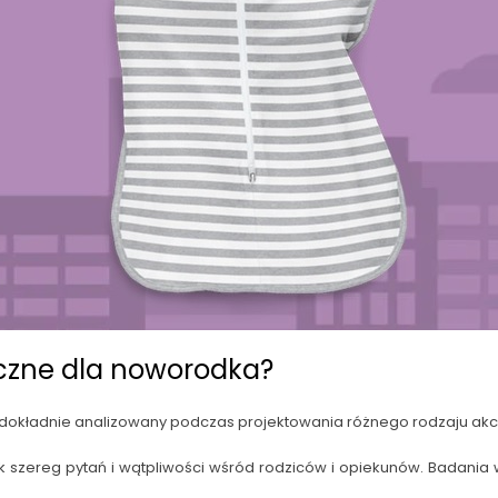
czne dla noworodka?
est dokładnie analizowany podczas projektowania różnego rodzaju ak
k szereg pytań i wątpliwości wśród rodziców i opiekunów. Badania