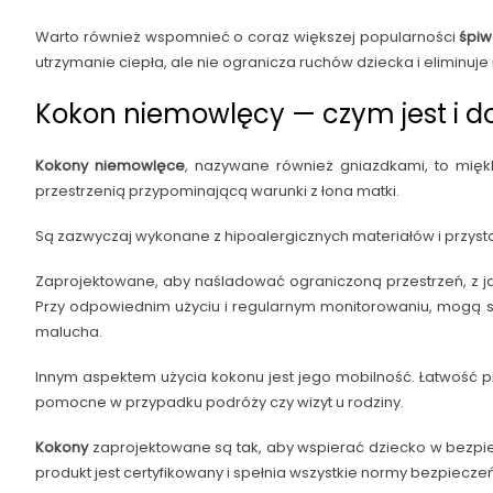
Warto również wspomnieć o coraz większej popularności
śpi
utrzymanie ciepła, ale nie ogranicza ruchów dziecka i eliminuje
Kokon niemowlęcy — czym jest i do
Kokony niemowlęce
, nazywane również gniazdkami, to mię
przestrzenią przypominającą warunki z łona matki.
Są zazwyczaj wykonane z hipoalergicznych materiałów i przys
Zaprojektowane, aby naśladować ograniczoną przestrzeń, z j
Przy odpowiednim użyciu i regularnym monitorowaniu, mogą s
malucha.
Innym aspektem użycia kokonu jest jego mobilność. Łatwość p
pomocne w przypadku podróży czy wizyt u rodziny.
Kokony
zaprojektowane są tak, aby wspierać dziecko w bezpie
produkt jest certyfikowany i spełnia wszystkie normy bezpieczeń