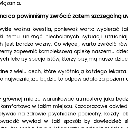
wiązania.
– na co powinniśmy zwrócić zatem szczególną 
ykle ważna kwestia, ponieważ warto wybierać takie
ki temu uniknąć niechcianych sytuacji utrudnia
h jest bardzo ważny. Co więcej, warto zwrócić rów
 możemy zapewnić kompleksową opiekę naszemu dzie
h lekarzy specjalistów, którzy przyjmą nasze dziec
edne z wielu cech, które wyróżniają każdego lekarza
 Co najważniejsze będzie to odpowiadało za poziom
 w głównej mierze warunkować atmosferę jaka będz
i niekomfortowo w takim miejscu. Każdorazowe odwie
ływać na zdrowie psychiczne pociechy. Każdy lek
eprowadzić wywiad w taki sposób by dowiedzieć s