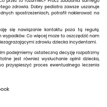
. Co przez to rozumieć? Prócz zbadania samego
ętego zdrowia. Dobry pediatra zawsze uszanuje
dnych spostrzeżeniach, potrafił nakierować na
aję się nawiązanie kontaktu poza tą regułą.
nych wypadków. Co więcej może to oszczędzić nam
niezagrażającymi zdrowiu dziecka incydentami.
nim podejmiemy ostateczną decyzję rozpatrzmy
otne jest również wysłuchanie opinii dziecka,
wo przyspieszyć proces ewentualnego leczenia
book