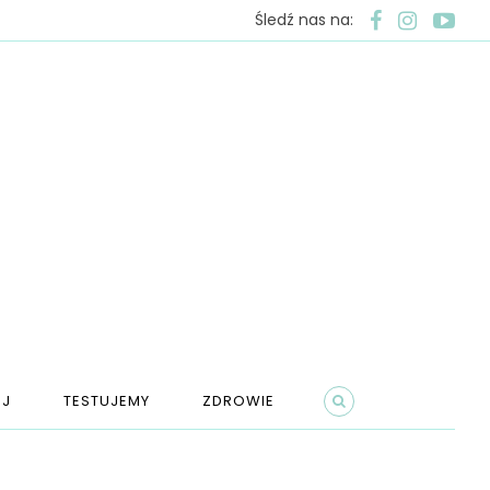
Śledź nas na:
J
TESTUJEMY
ZDROWIE