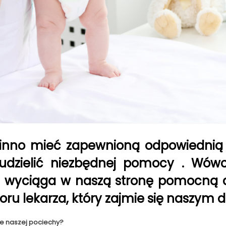
inno mieć zapewnioną odpowiednią op
e udzielić niezbędnej pomocy . W
óra wyciąga w naszą stronę pomocną d
u lekarza, który zajmie się naszym d
ie naszej pociechy?