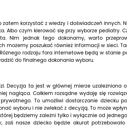
to zatem korzystać z wiedzy i doświadczeń innych.
. Albo czym kierować się przy wyborze pediatry. C
lata. Nim jednak tego dokonamy, warto przeprow
mych możemy poszukać również informacji w sieci. 
 Różnego rodzaju fora internetowe będą w stanie
dzić do finalnego dokonania wyboru.
i. Decyzja ta jest w głównej mierze uzależniona o
niej nagląca. Całkiem rozsądne wydaję się rozwiąz
prywatnego. To umożliwi dostarczanie dziecku p
dokonać wyboru i nie zwlekać z decyzją. To może wpł
której będziemy zależni tylko i wyłącznie od jedneg
y, zaś nasze dziecko będzie akurat potrzebowało