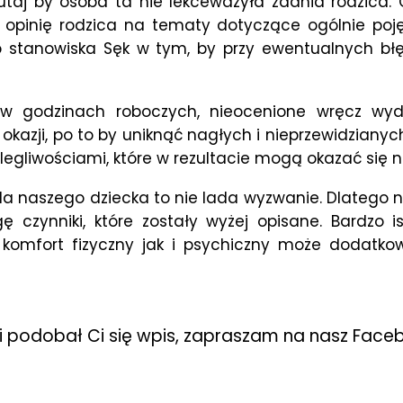
 tutaj by osoba ta nie lekceważyła zdania rodzica
 opinię rodzica na tematy dotyczące ogólnie poj
o stanowiska Sęk w tym, by przy ewentualnych błę
 w godzinach roboczych, nieocenione wręcz wyd
ch okazji, po to by uniknąć nagłych i nieprzewidzia
legliwościami, które w rezultacie mogą okazać się 
a naszego dziecka to nie lada wyzwanie. Dlatego 
zynniki, które zostały wyżej opisane. Bardzo ist
komfort fizyczny jak i psychiczny może dodatko
li podobał Ci się wpis, zapraszam na nasz Face