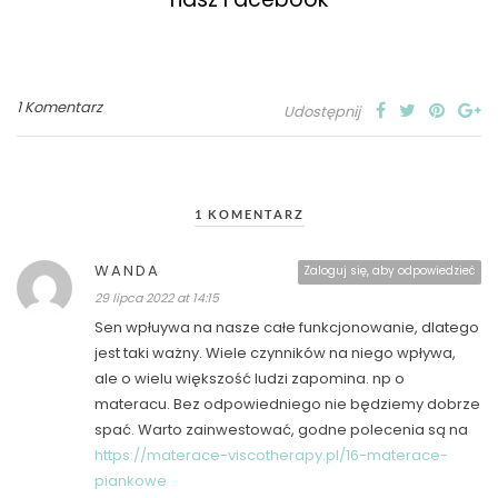
1 Komentarz
Udostępnij
1 KOMENTARZ
WANDA
Zaloguj się, aby odpowiedzieć
29 lipca 2022 at 14:15
Sen wpłuywa na nasze całe funkcjonowanie, dlatego
jest taki ważny. Wiele czynników na niego wpływa,
ale o wielu większość ludzi zapomina. np o
materacu. Bez odpowiedniego nie będziemy dobrze
spać. Warto zainwestować, godne polecenia są na
https://materace-viscotherapy.pl/16-materace-
piankowe