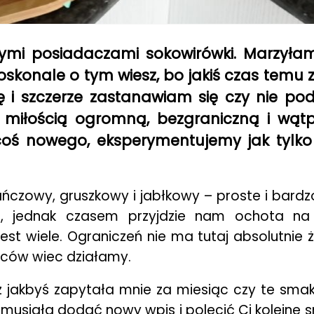
wymi posiadaczami sokowirówki. Marzyła
oskonale o tym wiesz, bo jakiś czas tem
i szczerze zastanawiam się czy nie podn
 miłością ogromną, bezgraniczną i wątpi
oś nowego, eksperymentujemy jak tylko
ńczowy, gruszkowy i jabłkowy – proste i bardzo 
, jednak czasem przyjdzie nam ochota na 
 wiele. Ograniczeń nie ma tutaj absolutnie ż
oców wiec działamy.
ż jakbyś zapytała mnie za miesiąc czy te smak
musiała dodać nowy wpis i polecić Ci kolejne 