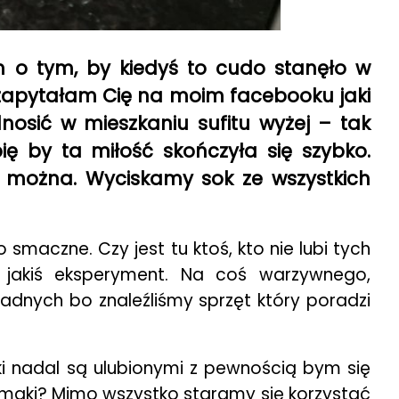
m o tym, by kiedyś to cudo stanęło w
u zapytałam Cię na moim facebooku jaki
osić w mieszkaniu sufitu wyżej – tak
ę by ta miłość skończyła się szybko.
 można. Wyciskamy sok ze wszystkich
smaczne. Czy jest tu ktoś, kto nie lubi tych
jakiś eksperyment. Na coś warzywnego,
adnych bo znaleźliśmy sprzęt który poradzi
i nadal są ulubionymi z pewnością bym się
smaki? Mimo wszystko staramy się korzystać