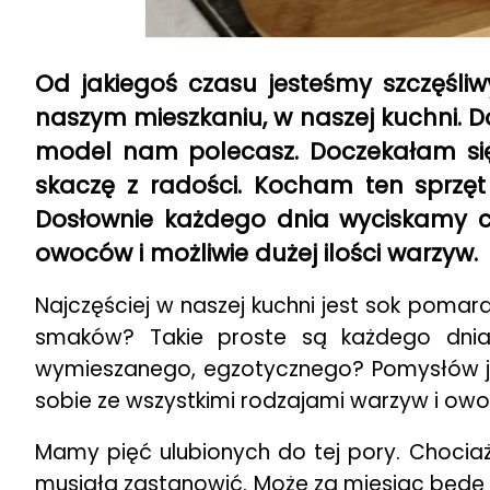
Od jakiegoś czasu jesteśmy szczęśli
naszym mieszkaniu, w naszej kuchni. D
model nam polecasz. Doczekałam się 
skaczę z radości. Kocham ten sprzęt
Dosłownie każdego dnia wyciskamy c
owoców i możliwie dużej ilości warzyw.
Najczęściej w naszej kuchni jest sok pomara
smaków? Takie proste są każdego dnia
wymieszanego, egzotycznego? Pomysłów jest
sobie ze wszystkimi rodzajami warzyw i ow
Mamy pięć ulubionych do tej pory. Chocia
musiała zastanowić. Może za miesiąc będę 