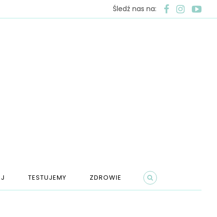
Śledź nas na:
J
TESTUJEMY
ZDROWIE