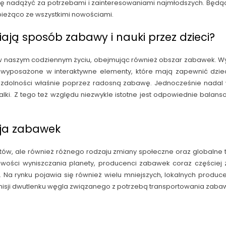
 się nadążyć za potrzebami i zainteresowaniami najmłodszych. Będą
bieżąco ze wszystkimi nowościami.
ają sposób zabawy i nauki przez dzieci?
e w naszym codziennym życiu, obejmując również obszar zabawek. 
a wyposażone w interaktywne elementy, które mają zapewnić dzie
i zdolności właśnie poprzez radosną zabawę. Jednocześnie nadal
alki. Z tego też względu niezwykle istotne jest odpowiednie bala
cja zabawek
tów, ale również różnego rodzaju zmiany społeczne oraz globalne
liwości wyniszczania planety, producenci zabawek coraz częściej 
 Na rynku pojawia się również wielu mniejszych, lokalnych produc
misji dwutlenku węgla związanego z potrzebą transportowania zabaw