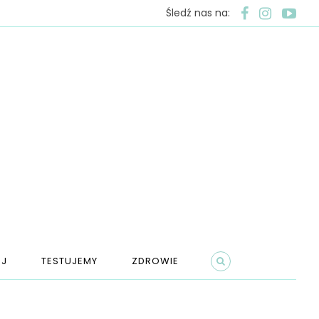
Śledź nas na:
J
TESTUJEMY
ZDROWIE