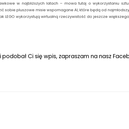
kowe w najbliższych latach – mowa tutaj o wykorzystaniu sztucz
razić sobie pluszowe misie wspomagane AI, które będą od najmłod
 jak LEGO wykorzystują wirtualną rzeczywistość do jeszcze większe
li podobał Ci się wpis, zapraszam na nasz Face