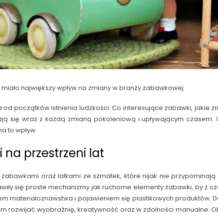
co miało największy wpływ na zmiany w branży zabawkowej.
od początków istnienia ludzkości. Co interesujące zabawki, jakie 
ają się wraz z każdą zmianą pokoleniową i upływającym czasem. W 
na to wpływ.
 na przestrzeni lat
mi zabawkami oraz lalkami ze szmatek, które nijak nie przypomina
awiły się proste mechanizmy jak ruchome elementy zabawki, by z c
 materiałoznawstwa i pojawieniem się plastikowych produktów. Dos
om rozwijać wyobraźnię, kreatywność oraz w zdolności manualne. 