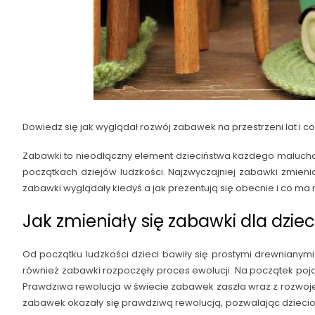
Dowiedz się jak wyglądał rozwój zabawek na przestrzeni lat i 
Zabawki to nieodłączny element dzieciństwa każdego malucha 
początkach dziejów ludzkości. Najzwyczajniej zabawki zmieni
zabawki wyglądały kiedyś a jak prezentują się obecnie i co ma 
Jak zmieniały się zabawki dla dzieci
Od początku ludzkości dzieci bawiły się prostymi drewniany
również zabawki rozpoczęły proces ewolucji. Na początek poj
Prawdziwa rewolucja w świecie zabawek zaszła wraz z rozwojem
zabawek okazały się prawdziwą rewolucją, pozwalając dzieci