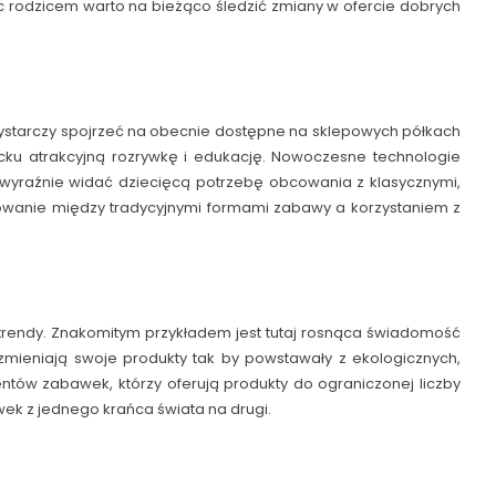
c rodzicem warto na bieżąco śledzić zmiany w ofercie dobrych
Wystarczy spojrzeć na obecnie dostępne na sklepowych półkach
cku atrakcyjną rozrywkę i edukację. Nowoczesne technologie
 wyraźnie widać dziecięcą potrzebę obcowania z klasycznymi,
nsowanie między tradycyjnymi formami zabawy a korzystaniem z
 trendy. Znakomitym przykładem jest tutaj rosnąca świadomość
zmieniają swoje produkty tak by powstawały z ekologicznych,
entów zabawek, którzy oferują produkty do ograniczonej liczby
ek z jednego krańca świata na drugi.