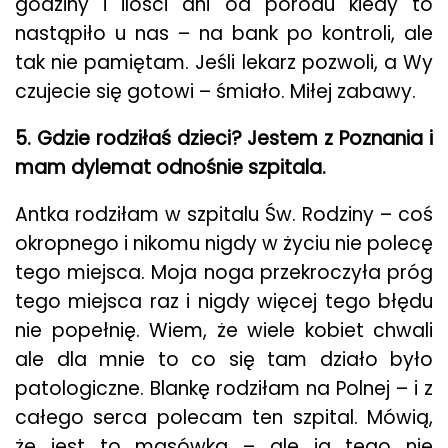
godziny i ilości dni od porodu kiedy to
nastąpiło u nas – na bank po kontroli, ale
tak nie pamiętam. Jeśli lekarz pozwoli, a Wy
czujecie się gotowi – śmiało. Miłej zabawy.
5. Gdzie rodziłaś dzieci? Jestem z Poznania i
mam dylemat odnośnie szpitala.
Antka rodziłam w szpitalu Św. Rodziny – coś
okropnego i nikomu nigdy w życiu nie polecę
tego miejsca. Moja noga przekroczyła próg
tego miejsca raz i nigdy więcej tego błędu
nie popełnię. Wiem, że wiele kobiet chwali
ale dla mnie to co się tam działo było
patologiczne. Blankę rodziłam na Polnej – i z
całego serca polecam ten szpital. Mówią,
że jest to masówka – ale ja tego nie