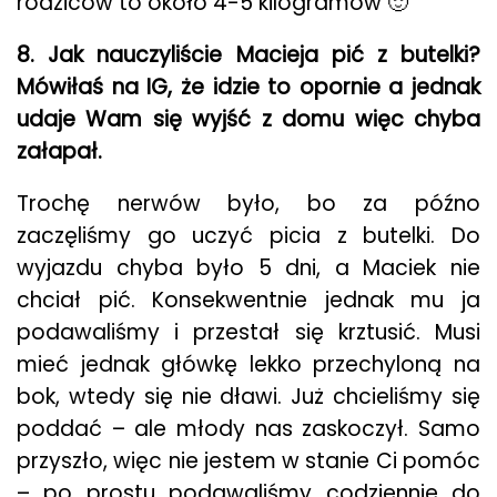
rodziców to około 4-5 kilogramów 🙂
8. Jak nauczyliście Macieja pić z butelki?
Mówiłaś na IG, że idzie to opornie a jednak
udaje Wam się wyjść z domu więc chyba
załapał.
Trochę nerwów było, bo za późno
zaczęliśmy go uczyć picia z butelki. Do
wyjazdu chyba było 5 dni, a Maciek nie
chciał pić. Konsekwentnie jednak mu ja
podawaliśmy i przestał się krztusić. Musi
mieć jednak główkę lekko przechyloną na
bok, wtedy się nie dławi. Już chcieliśmy się
poddać – ale młody nas zaskoczył. Samo
przyszło, więc nie jestem w stanie Ci pomóc
– po prostu podawaliśmy codziennie do