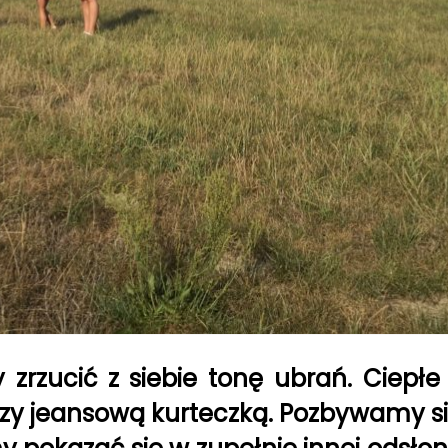
zucić z siebie tonę ubrań. Ciepłe k
czy jeansową kurteczką. Pozbywamy się 