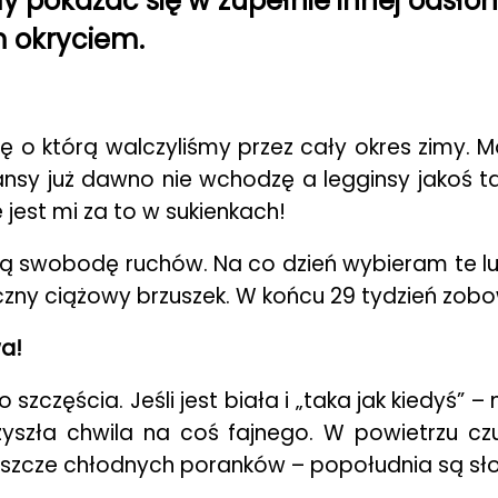
pokazać się w zupełnie innej odsłoni
 okryciem.
o którą walczyliśmy przez cały okres zimy. Mo
sy już dawno nie wchodzę a legginsy jakoś tak
 jest mi za to w sukienkach!
 swobodę ruchów. Na co dzień wybieram te luźne
zny ciążowy brzuszek. W końcu 29 tydzień zobow
a!
zczęścia. Jeśli jest biała i „taka jak kiedyś” 
rzyszła chwila na coś fajnego. W powietrzu cz
jeszcze chłodnych poranków – popołudnia są słon