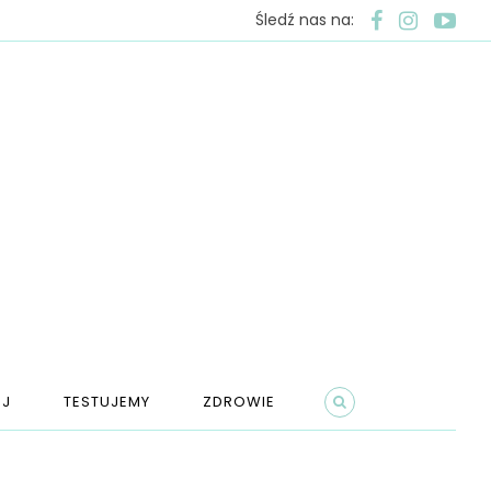
Śledź nas na:
J
TESTUJEMY
ZDROWIE