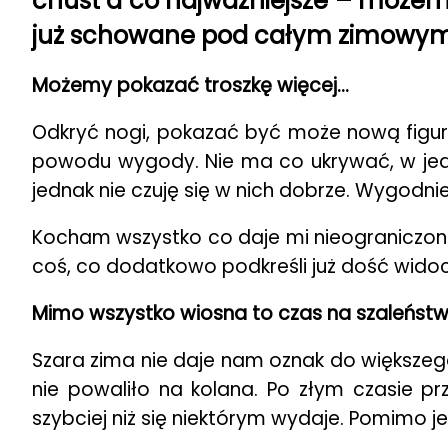
chust a co najważniejsze – możemy 
już schowane pod całym zimowym
Możemy pokazać troszkę więcej…
Odkryć nogi, pokazać być może nową figurę 
powodu wygody. Nie ma co ukrywać, w jean
jednak nie czuję się w nich dobrze. Wygodnie
Kocham wszystko co daje mi nieograniczoną
coś, co dodatkowo podkreśli już dość widoc
Mimo wszystko wiosna to czas na szaleństw
Szara zima nie daje nam oznak do większego s
nie powaliło na kolana. Po złym czasie p
szybciej niż się niektórym wydaje. Pomimo 