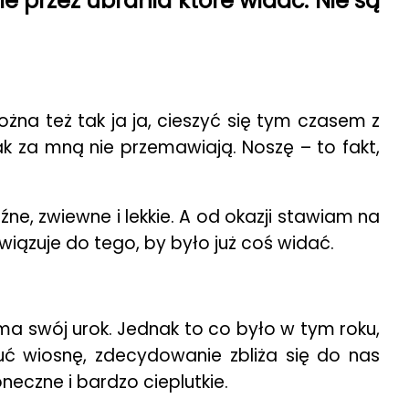
e przez ubrania które widać. Nie są
żna też tak ja ja, cieszyć się tym czasem z
 za mną nie przemawiają. Noszę – to fakt,
, zwiewne i lekkie. A od okazji stawiam na
iązuje do tego, by było już coś widać.
– ma swój urok. Jednak to co było w tym roku,
uć wiosnę, zdecydowanie zbliża się do nas
eczne i bardzo cieplutkie.