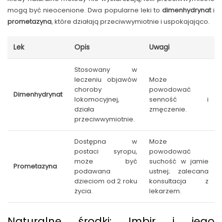
mogą być nieocenione. Dwa popularne leki to
dimenhydrynat
i
prometazyna
, które działają przeciwwymiotnie i uspokajająco.
Lek
Opis
Uwagi
Stosowany w
leczeniu objawów
Może
choroby
powodować
Dimenhydrynat
lokomocyjnej,
senność i
działa
zmęczenie.
przeciwwymiotnie.
Dostępna w
Może
postaci syropu,
powodować
może być
suchość w jamie
Prometazyna
podawana
ustnej; zalecana
dzieciom od 2 roku
konsultacja z
życia.
lekarzem.
Naturalne środki: Imbir i jego