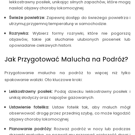
lekkostrawny posiłek, unikając silnych zapachów, które mogą
nasilać objawy choroby lokomocyjnej.
Świeże powietrze:
Zapewnij dostęp do świeżego powietrza i
utrzymuj przyjemną temperaturę w samochodzie.
Rozrywka:
Wybierz formy rozrywki, które nie pogorszą
objawów, takie jak słuchanie ulubionych piosenek lub
opowiadanie ciekawych historii.
Jak Przygotować Malucha na Podróż?
Przygotowanie malucha na podróż to więcej niż tylko
spakowanie walizki. Oto kluczowe kroki:
Lekkostrawny posiłek:
Podaj dziecku lekkostrawny posiłek i
unikaj słodyczy oraz napojów gazowanych.
Ustawienie fotelika:
Ustaw fotelik tak, aby maluch mógł
obserwować drogę przez przednią szybę, co może łagodzić
objawy choroby lokomocyjnej.
Planowanie podróży:
Rozważ podróż w nocy lub podczas
drzemki malucha, co pozwoli mu przespać większość drogi i