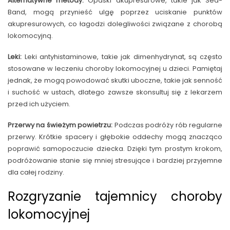
Alternatywne metody:
Opaski akupresurowe, takie jak Sea-
Band, mogą przynieść ulgę poprzez uciskanie punktów
akupresurowych, co łagodzi dolegliwości związane z chorobą
lokomocyjną.
Leki:
Leki antyhistaminowe, takie jak dimenhydrynat, są często
stosowane w leczeniu choroby lokomocyjnej u dzieci. Pamiętaj
jednak, że mogą powodować skutki uboczne, takie jak senność
i suchość w ustach, dlatego zawsze skonsultuj się z lekarzem
przed ich użyciem.
Przerwy na świeżym powietrzu:
Podczas podróży rób regularne
przerwy. Krótkie spacery i głębokie oddechy mogą znacząco
poprawić samopoczucie dziecka. Dzięki tym prostym krokom,
podróżowanie stanie się mniej stresujące i bardziej przyjemne
dla całej rodziny.
Rozgryzanie tajemnicy choroby
lokomocyjnej