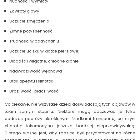
Nudności i wymioty
Zawroty głowy
Uczucie zmęczenia
Zimne poty i senność
Trudności w oddychaniu
Uczucie ucisku w klatce piersiowej
Bladość i wilgotne, chłodne dłonie
Nadwrażliwość węchowa
Brak apetytu i ślinotok
Drażliwość i płaczliwość
Co ciekawe, nie wszystkie dzieci doświadczają tych objawów w
takim samym stopniu. Niektóre mogą odczuwać je tylko
podczas podróży określonymi środkami transportu, co czyni
chorobę lokomocyjną jeszcze bardziej nieprzewidywalną.
Dlatego ważne jest, aby rodzice byli przygotowani na różne