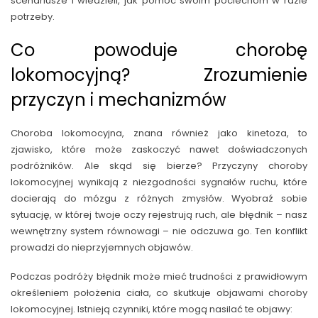
scenariusze i wiedzieli, jak pomóc swoim pociechom w razie
potrzeby.
Co powoduje chorobę
lokomocyjną? Zrozumienie
przyczyn i mechanizmów
Choroba lokomocyjna, znana również jako kinetoza, to
zjawisko, które może zaskoczyć nawet doświadczonych
podróżników. Ale skąd się bierze? Przyczyny choroby
lokomocyjnej wynikają z niezgodności sygnałów ruchu, które
docierają do mózgu z różnych zmysłów. Wyobraź sobie
sytuację, w której twoje oczy rejestrują ruch, ale błędnik – nasz
wewnętrzny system równowagi – nie odczuwa go. Ten konflikt
prowadzi do nieprzyjemnych objawów.
Podczas podróży błędnik może mieć trudności z prawidłowym
określeniem położenia ciała, co skutkuje objawami choroby
lokomocyjnej. Istnieją czynniki, które mogą nasilać te objawy: