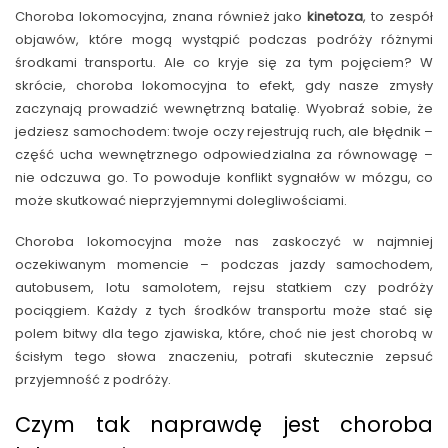
Choroba lokomocyjna, znana również jako
kinetoza
, to zespół
objawów, które mogą wystąpić podczas podróży różnymi
środkami transportu. Ale co kryje się za tym pojęciem? W
skrócie, choroba lokomocyjna to efekt, gdy nasze zmysły
zaczynają prowadzić wewnętrzną batalię. Wyobraź sobie, że
jedziesz samochodem: twoje oczy rejestrują ruch, ale błędnik –
część ucha wewnętrznego odpowiedzialna za równowagę –
nie odczuwa go. To powoduje konflikt sygnałów w mózgu, co
może skutkować nieprzyjemnymi dolegliwościami.
Choroba lokomocyjna może nas zaskoczyć w najmniej
oczekiwanym momencie – podczas jazdy samochodem,
autobusem, lotu samolotem, rejsu statkiem czy podróży
pociągiem. Każdy z tych środków transportu może stać się
polem bitwy dla tego zjawiska, które, choć nie jest chorobą w
ścisłym tego słowa znaczeniu, potrafi skutecznie zepsuć
przyjemność z podróży.
Czym tak naprawdę jest choroba