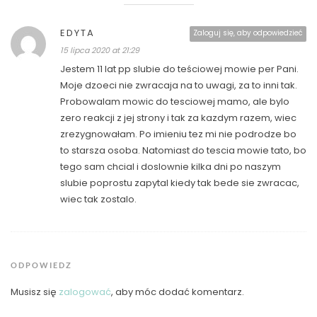
EDYTA
Zaloguj się, aby odpowiedzieć
15 lipca 2020 at 21:29
Jestem 11 lat pp slubie do teściowej mowie per Pani.
Moje dzoeci nie zwracaja na to uwagi, za to inni tak.
Probowalam mowic do tesciowej mamo, ale bylo
zero reakcji z jej strony i tak za kazdym razem, wiec
zrezygnowałam. Po imieniu tez mi nie podrodze bo
to starsza osoba. Natomiast do tescia mowie tato, bo
tego sam chcial i doslownie kilka dni po naszym
slubie poprostu zapytal kiedy tak bede sie zwracac,
wiec tak zostalo.
ODPOWIEDZ
Musisz się
zalogować
, aby móc dodać komentarz.