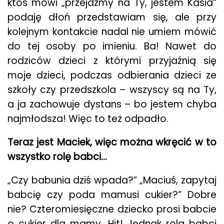
ktoś mówi „przejdźmy na Ty, jestem Kasia”
podaję dłoń przedstawiam się, ale przy
kolejnym kontakcie nadal nie umiem mówić
do tej osoby po imieniu. Ba! Nawet do
rodziców dzieci z którymi przyjaźnią się
moje dzieci, podczas odbierania dzieci ze
szkoły czy przedszkola – wszyscy są na Ty,
a ja zachowuje dystans – bo jestem chyba
najmłodsza! Więc to też odpadło.
Teraz jest Maciek, więc można wkręcić w to
wszystko rolę babci…
„Czy babunia dziś wpada?” „Maciuś, zapytaj
babcię czy poda mamusi cukier?” Dobre
nie? Czteromiesięczne dziecko prosi babcie
o cukier dla mamy. Hit! Jednak rola babci