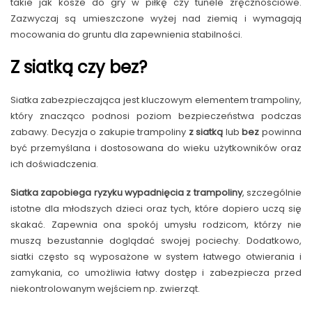
takie jak kosze do gry w piłkę czy tunele zręcznościowe.
Zazwyczaj są umieszczone wyżej nad ziemią i wymagają
mocowania do gruntu dla zapewnienia stabilności.
Z siatką czy bez?
Siatka zabezpieczająca jest kluczowym elementem trampoliny,
który znacząco podnosi poziom bezpieczeństwa podczas
zabawy. Decyzja o zakupie trampoliny
z siatką
lub
bez
powinna
być przemyślana i dostosowana do wieku użytkowników oraz
ich doświadczenia.
Siatka zapobiega ryzyku wypadnięcia z trampoliny
, szczególnie
istotne dla młodszych dzieci oraz tych, które dopiero uczą się
skakać. Zapewnia ona spokój umysłu rodzicom, którzy nie
muszą bezustannie doglądać swojej pociechy. Dodatkowo,
siatki często są wyposażone w system łatwego otwierania i
zamykania, co umożliwia łatwy dostęp i zabezpiecza przed
niekontrolowanym wejściem np. zwierząt.