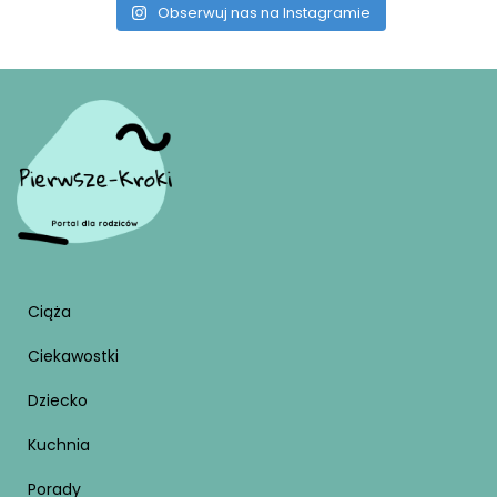
Obserwuj nas na Instagramie
Ciąża
Ciekawostki
Dziecko
Kuchnia
Porady