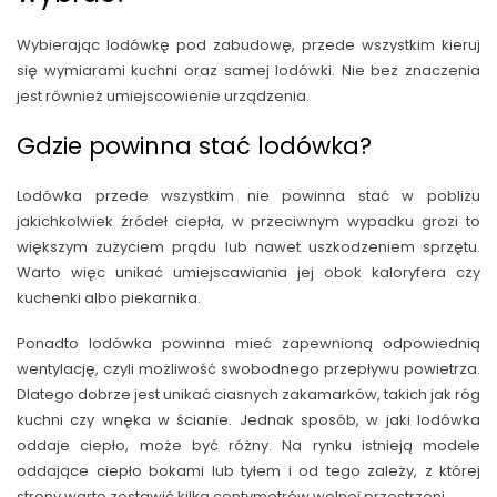
Wybierając lodówkę pod zabudowę, przede wszystkim kieruj
się wymiarami kuchni oraz samej lodówki. Nie bez znaczenia
jest również umiejscowienie urządzenia.
Gdzie powinna stać lodówka?
Lodówka przede wszystkim nie powinna stać w pobliżu
jakichkolwiek źródeł ciepła, w przeciwnym wypadku grozi to
większym zużyciem prądu lub nawet uszkodzeniem sprzętu.
Warto więc unikać umiejscawiania jej obok kaloryfera czy
kuchenki albo piekarnika.
Ponadto lodówka powinna mieć zapewnioną odpowiednią
wentylację, czyli możliwość swobodnego przepływu powietrza.
Dlatego dobrze jest unikać ciasnych zakamarków, takich jak róg
kuchni czy wnęka w ścianie. Jednak sposób, w jaki lodówka
oddaje ciepło, może być różny. Na rynku istnieją modele
oddające ciepło bokami lub tyłem i od tego zależy, z której
strony warto zostawić kilka centymetrów wolnej przestrzeni.