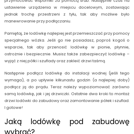
przymocować wsporniki za pomocą śrub. Następnie czas na
ustawienie urządzenia w miejscu docelowym, zostawiając
jednak trochę przestrzeni z tyłu, tak aby możliwe było
manewrowanie przy podłączaniu.
Pamiętaj, że lodówkę najlepiej jest przemieszczać przy pomocy
specjalnego wózka. Jeśli go nie posiadasz, poproś kogoś o
wsparcie, tak aby przenosić lodówkę w pionie, płynnie,
ostrożnie i bezpiecznie. Musisz także zabezpieczyć lodówkę –
wyjąć z niej półki i szuflady oraz zakleić drzwi taśmą.
Następnie podłącz lodówkę do instalacji wodnej (jeśli tego
wymaga), a po upływie kilkunastu godzin (a najlepiej doby)
podłącz ją do prądu. Teraz należy wypoziomować zarówno
samą lodówkę, jak i jej drzwiczki. Ostatnie dwa kroki to montaż
drzwi lodówki do zabudowy oraz zamontowanie półek i szuflad.
I gotowe!
Jaką lodówkę pod zabudowę
wybrać?