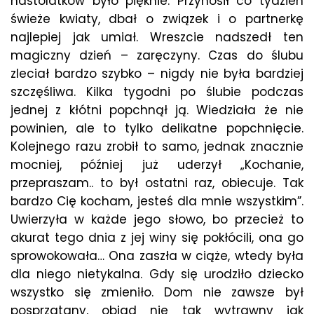
nastolatków było pięknie. Przynosił co tydzień
świeże kwiaty, dbał o związek i o partnerkę
najlepiej jak umiał. Wreszcie nadszedł ten
magiczny dzień – zaręczyny. Czas do ślubu
zleciał bardzo szybko – nigdy nie była bardziej
szczęśliwa. Kilka tygodni po ślubie podczas
jednej z kłótni popchnął ją. Wiedziała że nie
powinien, ale to tylko delikatne popchnięcie.
Kolejnego razu zrobił to samo, jednak znacznie
mocniej, później już uderzył „Kochanie,
przepraszam.. to był ostatni raz, obiecuje. Tak
bardzo Cię kocham, jesteś dla mnie wszystkim”.
Uwierzyła w każde jego słowo, bo przecież to
akurat tego dnia z jej winy się pokłócili, ona go
sprowokowała… Ona zaszła w ciąże, wtedy była
dla niego nietykalna. Gdy się urodziło dziecko
wszystko się zmieniło. Dom nie zawsze był
posprzątany, obiad nie tak wytrawny jak