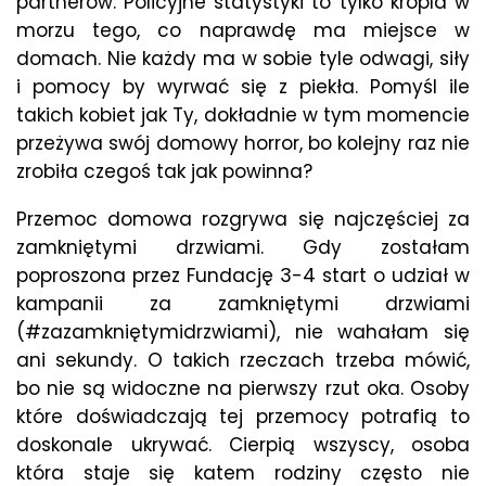
partnerów. Policyjne statystyki to tylko kropla w
morzu tego, co naprawdę ma miejsce w
domach. Nie każdy ma w sobie tyle odwagi, siły
i pomocy by wyrwać się z piekła. Pomyśl ile
takich kobiet jak Ty, dokładnie w tym momencie
przeżywa swój domowy horror, bo kolejny raz nie
zrobiła czegoś tak jak powinna?
Przemoc domowa rozgrywa się najczęściej za
zamkniętymi drzwiami. Gdy zostałam
poproszona przez Fundację 3-4 start o udział w
kampanii za zamkniętymi drzwiami
(#zazamkniętymidrzwiami), nie wahałam się
ani sekundy. O takich rzeczach trzeba mówić,
bo nie są widoczne na pierwszy rzut oka. Osoby
które doświadczają tej przemocy potrafią to
doskonale ukrywać. Cierpią wszyscy, osoba
która staje się katem rodziny często nie