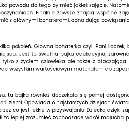
zuka powodu do tego by mieć jakieś zajęcie. Natomia
czynaniach. Finalnie zawsze znajdą wspólne zajęcie
mić z głównymi bohaterami, odnajdując powiązania
ilka pokoleń. Głowna bohaterka czyli Pani Loczek,
miejsca. Jest to świetna bajka edukacyjna, zarówno 
 tylko z życiem człowieka ale także z otaczającą
rzede wszystkim wartościowym materiałem do zapo
ta bajka również doczekała się pełnej dostępności 
orii ziemi. Opowiada o najstarszych dziejach świat
ez co jest lekkie w przyswajaniu. Dziecko dzięki z
li to lepiej zrozumieć zachodzące wokół malucha pro