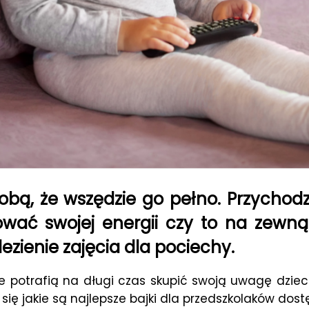
sobą, że wszędzie go pełno. Przychodz
wać swojej energii czy to na zewn
ezienie zajęcia dla pociechy.
re potrafią na długi czas skupić swoją uwagę dz
ię jakie są najlepsze bajki dla przedszkolaków dostę