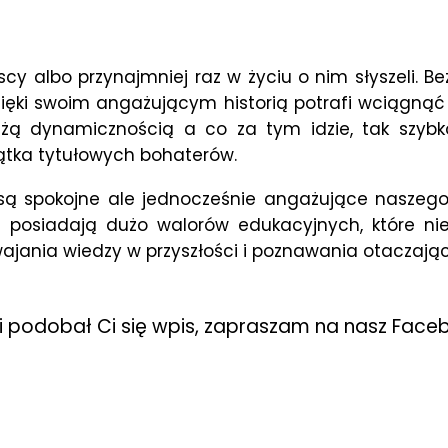
cy albo przynajmniej raz w życiu o nim słyszeli. Bez
 Dzięki swoim angażującym historią potrafi wciągn
dużą dynamicznością a co za tym idzie, tak szybk
iątka tytułowych bohaterów.
, są spokojne ale jednocześnie angażujące naszeg
e posiadają dużo walorów edukacyjnych, które nie
jania wiedzy w przyszłości i poznawania otaczając
li podobał Ci się wpis, zapraszam na nasz Face