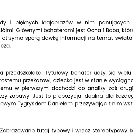
ody i pięknych krajobrazów w nim panujących.
iółmi. Głównymi bohaterami jest Oona i Baba, któ
 otrzyma sporą dawkę informacji na temat świata z
acza.
a przedszkolaka. Tytułowy bohater uczy się wielu
prostemu przekazowi, dziecko jest w stanie wyciągną
 czemu w pierwszym dochodzi do analizy zaś dru
czy zabawy. Jest to propozycja idealna dla każde
łowym Tygryskiem Danielem, przeżywając z nim wsze
 Zobrazowano tutaj typowy i wręcz stereotypowy ko