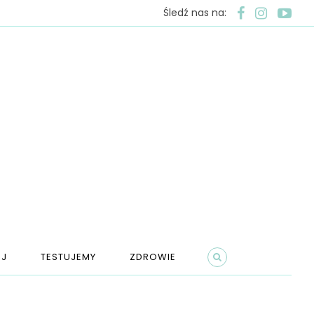
Śledź nas na:
J
TESTUJEMY
ZDROWIE