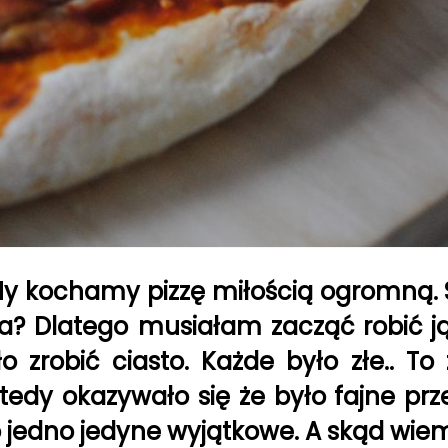
My kochamy pizzę miłością ogromną. S
ia? Dlatego musiałam zacząć robić j
zrobić ciasto. Każde było złe.. To z
dy okazywało się że było fajne przez 
jedno jedyne wyjątkowe. A skąd wiem 