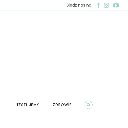
Śledź nas na:
J
TESTUJEMY
ZDROWIE