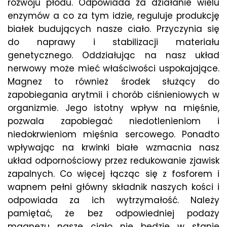
rozwoju płodu. Odpowiada za działanie wielu
enzymów a co za tym idzie, reguluje produkcję
białek budujących nasze ciało. Przyczynia się
do naprawy i stabilizacji materiału
genetycznego. Oddziałując na nasz układ
nerwowy może mieć właściwości uspokajające.
Magnez to również środek służący do
zapobiegania arytmii i chorób ciśnieniowych w
organizmie. Jego istotny wpływ na mięśnie,
pozwala zapobiegać niedotlenieniom i
niedokrwieniom mięśnia sercowego. Ponadto
wpływając na krwinki białe wzmacnia nasz
układ odpornościowy przez redukowanie zjawisk
zapalnych. Co więcej łącząc się z fosforem i
wapnem pełni główny składnik naszych kości i
odpowiada za ich wytrzymałość. Należy
pamiętać, że bez odpowiedniej podaży
magnezu nasze ciało nie będzie w stanie