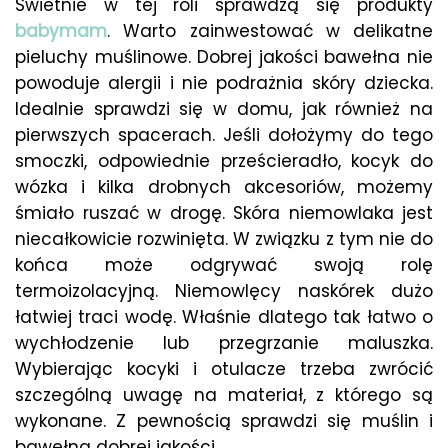
Świetnie w tej roli sprawdzą się produkty
babymam
. Warto zainwestować w delikatne
pieluchy muślinowe. Dobrej jakości bawełna nie
powoduje alergii i nie podrażnia skóry dziecka.
Idealnie sprawdzi się w domu, jak również na
pierwszych spacerach. Jeśli dołożymy do tego
smoczki, odpowiednie prześcieradło, kocyk do
wózka i kilka drobnych akcesoriów, możemy
śmiało ruszać w drogę. Skóra niemowlaka jest
niecałkowicie rozwinięta. W związku z tym nie do
końca może odgrywać swoją rolę
termoizolacyjną. Niemowlęcy naskórek dużo
łatwiej traci wodę. Właśnie dlatego tak łatwo o
wychłodzenie lub przegrzanie maluszka.
Wybierając kocyki i otulacze trzeba zwrócić
szczególną uwagę na materiał, z którego są
wykonane. Z pewnością sprawdzi się muślin i
bawełna dobrej jakości.