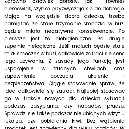
Zarówno człowiek dorosły, jak i również
niemowlak, szybko przyzwyczaja się do dobrego.
Mając na względzie dobro dziecka, trzeba
pamiętać, że stałe trzymanie smoczka w buzi
będzie miało negatywne konsekwencje. Po
pierwsze jest to niehigieniczne. Po drugie
zupełnie nielogiczne. Jeśli maluch będzie stale
miał smoczek w buzi, całkowicie zatraci się sens
jego używania. Z zasady jego funkcją jest
uspokojenie w trudnych chwilach oraz
zapewnienie poczucia ukojenia i
bezpieczeństwa. Ciągłe stosowanie sprawi, że
idea całkowicie się zatraci. Najlepiej stosować
go w trakcie nowych dla dziecka sytuacji,
podczas zasypiania, czy napadów płaczu.
Sprawdzi się także podczas nielubianych wizyt u
lekarza, czy pobierania krwi. Bez wątpienia
smoczek jest zbawienny dla wielu rodziców. W