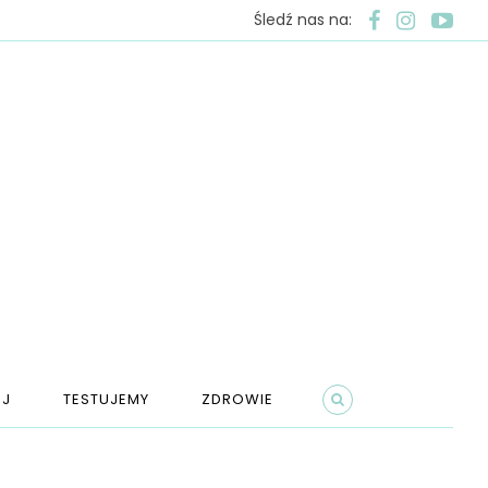
Śledź nas na:
J
TESTUJEMY
ZDROWIE