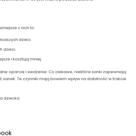
niejsze z nich to:
łodszych dzieci.
 dzieci.
jsze i kosztują mniej.
e oparcie i siedzenie. Co ciekawe, niektóre sanki zapewniają
ć sanek. Te czynniki mają bowiem wpływ na stabilność w trakcie
a dziecka.
book