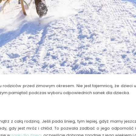
lu rodziców przed zimowym okresem. Nie jest tajemnicą, że dzieci 
czym pamiętać podczas wyboru odpowiednich sanek dla dziecka.
 z całą rodziną. Jeśli pada śnieg, tym lepiej, gdyż mamy jeszcz
dy, gdy jest mróz i chłód. To pozwala zadbać o jego odporność i 
 się w
sanki dla dzieci
, oczywiście dobrane zgodnie z jego wiekiem 