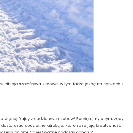
uwielbiają szaleństwa zimowe, w tym także jazdę na sankach z
e więcej frajdy z codziennych zabaw! Pamiętajmy o tym, żeby
dostarczać codzienne atrakcje, które rozwijają kreatywność i
i oczekiwaniami. Co jest ważne podczas doboru?