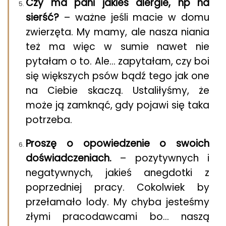
Czy ma pani jakieś alergie, np na
sierść?
– ważne jeśli macie w domu
zwierzęta. My mamy, ale nasza niania
też ma więc w sumie nawet nie
pytałam o to. Ale… zapytałam, czy boi
się większych psów bądź tego jak one
na Ciebie skaczą. Ustaliłyśmy, że
może ją zamknąć, gdy pojawi się taka
potrzeba.
Proszę o opowiedzenie o swoich
doświadczeniach.
– pozytywnych i
negatywnych, jakieś anegdotki z
poprzedniej pracy. Cokolwiek by
przełamało lody. My chyba jesteśmy
złymi pracodawcami bo… naszą