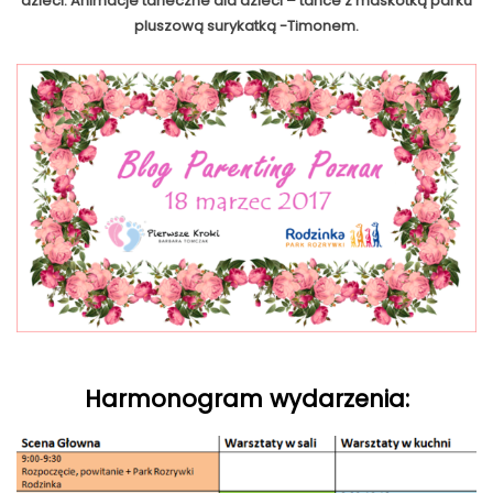
dzieci. Animacje taneczne dla dzieci – tańce z maskotką parku
pluszową surykatką -Timonem.
Harmonogram wydarzenia: