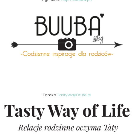
Tomka
TastyWayOfLife.pl