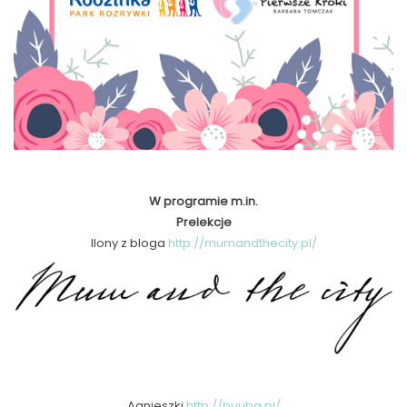
W programie m.in.
Prelekcje
Ilony z bloga
http://mumandthecity.pl/
Agnieszki
http://buuba.pl/