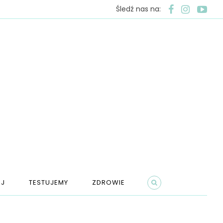
Śledź nas na:
J
TESTUJEMY
ZDROWIE