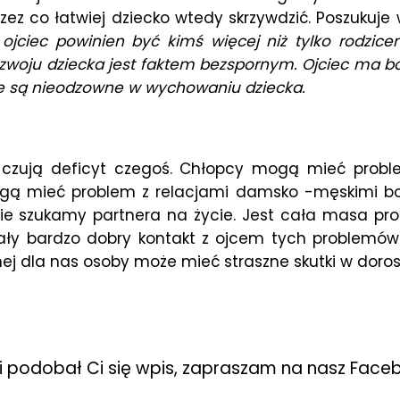
ez co łatwiej dziecko wtedy skrzywdzić. Poszukuje 
 ojciec powinien być kimś więcej niż tylko rodzi
ozwoju dziecka jest faktem bezspornym. Ojciec ma b
e są nieodzowne w wychowaniu dziecka.
i czują deficyt czegoś. Chłopcy mogą mieć prob
gą mieć problem z relacjami damsko -męskimi bo
ie szukamy partnera na życie. Jest cała masa pr
 miały bardzo dobry kontakt z ojcem tych problem
żnej dla nas osoby może mieć straszne skutki w doros
li podobał Ci się wpis, zapraszam na nasz Face