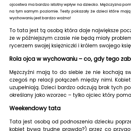
ojcostwa ma bardzo istotny wpływ na dziecko. Mężczyzna pomag
na tym samym poziomie. Testy pokazały że dzieci które mają 
wychowaniu jest bardzo ważna!
To tata jest tą osobą która daje największe poc
że w późniejszym czasie nie będą miały proble
rycerzem swojej księżniczki i królem swojego księ
Rola ojca w wychowaniu – co, gdy tego zab
Mężczyźni mają to do siebie że nie kochają s
czegoś np relacji połączeń między nimi. Kobie
uzupełniają. Dzieci bardzo odczują brak tych p
określany jako wzorzec – tylko ojciec który pom
Weekendowy tata
Tata jest osobą od podnoszenia dziecku poprz
kobiet bywa trudne prawda?) przez co przygoto