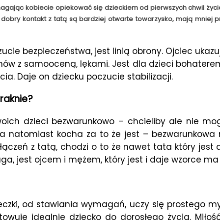
ając kobiecie opiekować się dzieckiem od pierwszych chwil życia n
dobry kontakt z tatą są bardziej otwarte towarzysko, mają mniej p
zucie bezpieczeństwa, jest linią obrony. Ojciec uk
mów z samooceną, lękami. Jest dla dzieci bohaterem
cia. Daje on dziecku poczucie stabilizacji.
raknie?
woich dzieci bezwarunkowo – chcieliby ale nie mog
ta natomiast kocha za to że jest – bezwarunkowa m
ołączeń z tatą, chodzi o to że nawet tata który je
aga, jest ojcem i mężem, który jest i daje wzorce m
eczki, od stawiania wymagań, uczy się prostego m
wuje idealnie dziecko do dorosłego życia. Miłość