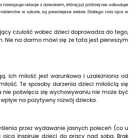
awiązuje relacje z dzieckiem, której już później nie odbuduje
roblemów w szkole, są pewniejsze siebie. Dlatego rola ojca w
azujący czułość wobec dzieci doprowadza do tego,
. Nie na darmo mówi się że tata jest pierwszym
ą. Ich miłość jest warunkowa i uzależniona od
iłość. Te sposoby darzenia dzieci miłością się
st a nie poświęca się wychowywaniu nie może być
a wpływ na pozytywny rozwój dziecka.
yślenia przez wydawanie jasnych poleceń (co u
 ojca inspiruje dzieci do pracy nad sobą. Brak