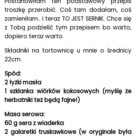
Postanowiłam ten podstawowy przepis
troszkę przerobić. Coś tam dodałam, coś
zamieniłam.. i teraz TO JEST SERNIK. Chce się
z Tobą podzielić tym przepisem bo warto,
dopiero teraz warto.
Składniki na tortownicę u mnie o średnicy
22cm.
Spód:
2 łyżki masła
1 szklanka wiórków kokosowych (myślę że
herbatniki też będą fajne!)
Masa serowa:
60 g sera z wiaderka
2 galaretki truskawkowe (w oryginale była