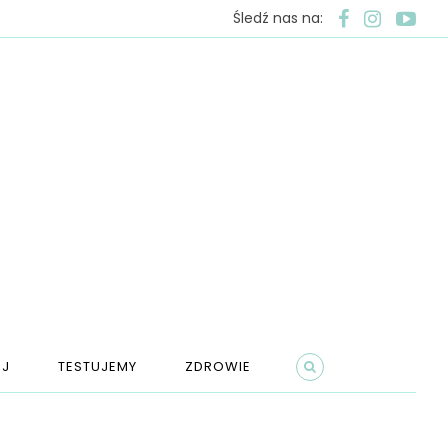
Śledź nas na:
J
TESTUJEMY
ZDROWIE