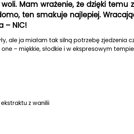
o woli. Mam wrażenie, że dzięki temu
domo, ten smakuje najlepiej. Wracaj
a – NIC!
yły, ale ja miałam tak silną potrzebę zjedzeni
ły one – miękkie, słodkie i w ekspresowym tempi
ekstraktu z wanilii