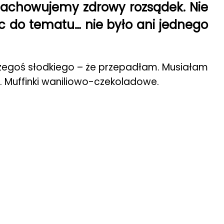
 zachowujemy zdrowy rozsądek. Nie
ąc do tematu… nie było ani jednego
a czegoś słodkiego – że przepadłam. Musiałam
e. Muffinki waniliowo-czekoladowe.