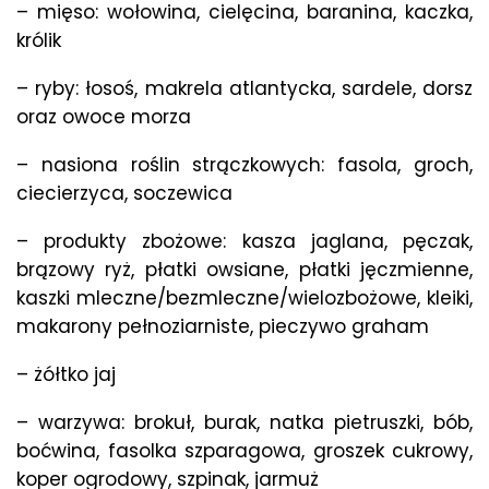
– mięso: wołowina, cielęcina, baranina, kaczka,
królik
– ryby: łosoś, makrela atlantycka, sardele, dorsz
oraz owoce morza
– nasiona roślin strączkowych: fasola, groch,
ciecierzyca, soczewica
– produkty zbożowe: kasza jaglana, pęczak,
brązowy ryż, płatki owsiane, płatki jęczmienne,
kaszki mleczne/bezmleczne/wielozbożowe, kleiki,
makarony pełnoziarniste, pieczywo graham
– żółtko jaj
– warzywa: brokuł, burak, natka pietruszki, bób,
boćwina, fasolka szparagowa, groszek cukrowy,
koper ogrodowy, szpinak, jarmuż