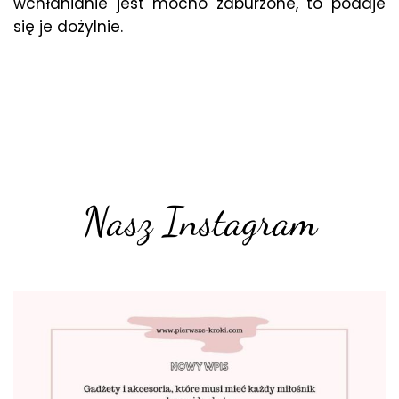
wchłanianie jest mocno zaburzone, to podaje
się je dożylnie.
Nasz Instagram