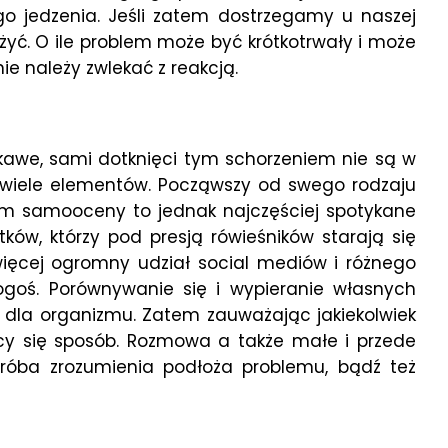
go jedzenia. Jeśli zatem dostrzegamy u naszej
yć. O ile problem może być krótkotrwały i może
nie należy zwlekać z reakcją.
ekawe, sami dotknięci tym schorzeniem nie są w
ę wiele elementów. Począwszy od swego rodzaju
oziom samooceny to jednak najczęściej spotykane
ów, którzy pod presją rówieśników starają się
więcej ogromny udział social mediów i różnego
ogoś. Porównywanie się i wypieranie własnych
n dla organizmu. Zatem zauważając jakiekolwiek
cy się sposób. Rozmowa a także małe i przede
Próba zrozumienia podłoża problemu, bądź też