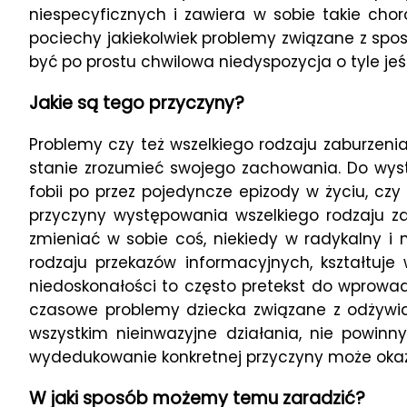
niespecyficznych i zawiera w sobie takie cho
pociechy jakiekolwiek problemy związane z spo
być po prostu chwilowa niedyspozycja o tyle jeśli
Jakie są tego przyczyny?
Problemy czy też wszelkiego rodzaju zaburzeni
stanie zrozumieć swojego zachowania. Do wyst
fobii po przez pojedyncze epizody w życiu, czy
przyczyny występowania wszelkiego rodzaju za
zmieniać w sobie coś, niekiedy w radykalny i
rodzaju przekazów informacyjnych, kształtuj
niedoskonałości to często pretekst do wprowad
czasowe problemy dziecka związane z odżywia
wszystkim nieinwazyjne działania, nie powin
wydedukowanie konkretnej przyczyny może okaza
W jaki sposób możemy temu zaradzić?