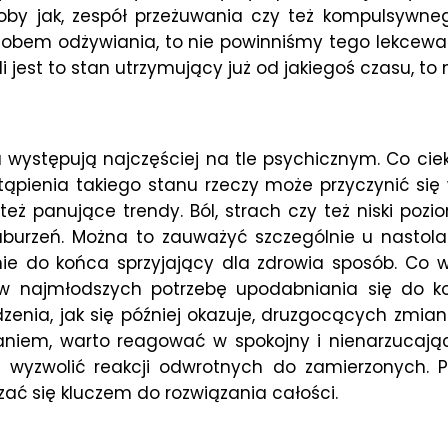
roby jak, zespół przeżuwania czy też kompulsywne
sobem odżywiania, to nie powinniśmy tego lekceważ
 jest to stan utrzymujący już od jakiegoś czasu, to 
a występują najczęściej na tle psychicznym. Co ci
ąpienia takiego stanu rzeczy może przyczynić si
 też panujące trendy. Ból, strach czy też niski p
burzeń. Można to zauważyć szczególnie u nastolatk
 nie do końca sprzyjający dla zdrowia sposób. Co 
e w najmłodszych potrzebę upodabniania się do k
zenia, jak się później okazuje, druzgocących zmia
niem, warto reagować w spokojny i nienarzucają
ny wyzwolić reakcji odwrotnych do zamierzonych. 
ć się kluczem do rozwiązania całości.