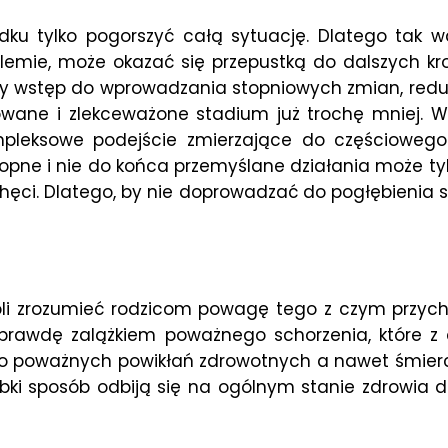
u tylko pogorszyć całą sytuację. Dlatego tak wa
blemie, może okazać się przepustką do dalszych k
ealny wstęp do wprowadzania stopniowych zmian, redu
wane i zlekceważone stadium już trochę mniej. W
ompleksowe podejście zmierzające do częściowego
pne i nie do końca przemyślane działania może tylk
ęci. Dlatego, by nie doprowadzać do pogłębienia s
li zrozumieć rodzicom powagę tego z czym przycho
prawdę zalążkiem poważnego schorzenia, które z c
do poważnych powikłań zdrowotnych a nawet śmierc
bki sposób odbiją się na ogólnym stanie zdrowia dz