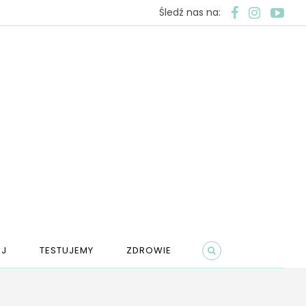
Śledź nas na:
J
TESTUJEMY
ZDROWIE