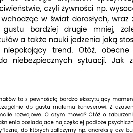
ciwieństwie, czyli żywności np. wysoc
o wchodząc w świat dorosłych, wraz
ustu bardziej drugie mniej, zal
łów a także nauki jedzenia jaką stos
 niepokojący trend. Otóż, obecne
do niebezpiecznych sytuacji. Jak
smaków to z pewnością bardzo ekscytujący moment
zczególnie do gustu małemu koneserowi. Z czasem
lie rozwojowe. O czym mowa? Otóż o zaburzeniach
knienia posiadające najczęściej podłoże psychiczn
cyficzne, do których zaliczymy np. anoreksję czy b