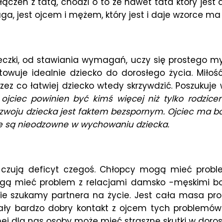
ołączeń z tatą, chodzi o to że nawet tata który je
aga, jest ojcem i mężem, który jest i daje wzorce m
eczki, od stawiania wymagań, uczy się prostego m
wuje idealnie dziecko do dorosłego życia. Miłość
ez co łatwiej dziecko wtedy skrzywdzić. Poszukuje 
 ojciec powinien być kimś więcej niż tylko rodzi
ozwoju dziecka jest faktem bezspornym. Ojciec ma b
e są nieodzowne w wychowaniu dziecka.
i czują deficyt czegoś. Chłopcy mogą mieć prob
gą mieć problem z relacjami damsko -męskimi bo
ie szukamy partnera na życie. Jest cała masa pr
 miały bardzo dobry kontakt z ojcem tych problem
żnej dla nas osoby może mieć straszne skutki w doros