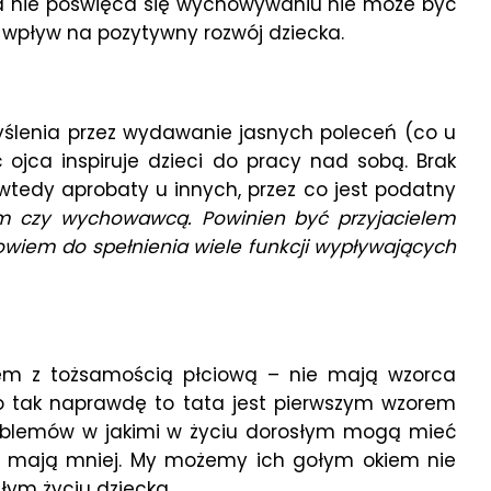
st a nie poświęca się wychowywaniu nie może być
a wpływ na pozytywny rozwój dziecka.
yślenia przez wydawanie jasnych poleceń (co u
 ojca inspiruje dzieci do pracy nad sobą. Brak
wtedy aprobaty u innych, przez co jest podatny
cem czy wychowawcą. Powinien być przyjacielem
owiem do spełnienia wiele funkcji wypływających
lem z tożsamością płciową – nie mają wzorca
 tak naprawdę to tata jest pierwszym wzorem
oblemów w jakimi w życiu dorosłym mogą mieć
ów mają mniej. My możemy ich gołym okiem nie
łym życiu dziecka.