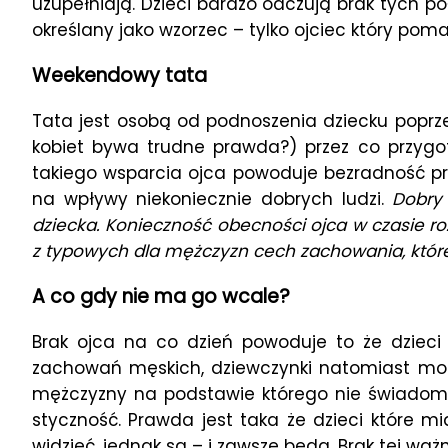
uzupełniają. Dzieci bardzo odczują brak tych p
określany jako wzorzec – tylko ojciec który pom
Weekendowy tata
Tata jest osobą od podnoszenia dziecku poprz
kobiet bywa trudne prawda?) przez co przygoto
takiego wsparcia ojca powoduje bezradność prz
na wpływy niekoniecznie dobrych ludzi.
Dobry
dziecka. Konieczność obecności ojca w czasie r
z typowych dla mężczyzn cech zachowania, któr
A co gdy nie ma go wcale?
Brak ojca na co dzień powoduje to że dziec
zachowań męskich, dziewczynki natomiast mo
mężczyzny na podstawie którego nie świadom
styczność. Prawda jest taka że dzieci które
widzieć, jednak są – i zawsze będą. Brak tej wa