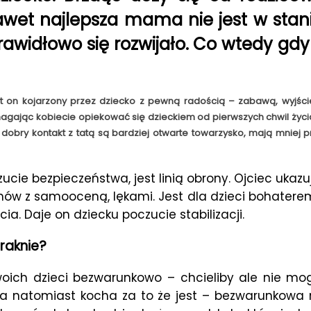
wet najlepsza mama nie jest w stanie
awidłowo się rozwijało. Co wtedy gdy 
t on kojarzony przez dziecko z pewną radością – zabawą, wyjści
ając kobiecie opiekować się dzieckiem od pierwszych chwil życia n
dobry kontakt z tatą są bardziej otwarte towarzysko, mają mniej p
zucie bezpieczeństwa, jest linią obrony. Ojciec uk
mów z samooceną, lękami. Jest dla dzieci bohaterem
cia. Daje on dziecku poczucie stabilizacji.
raknie?
woich dzieci bezwarunkowo – chcieliby ale nie mog
ta natomiast kocha za to że jest – bezwarunkowa m