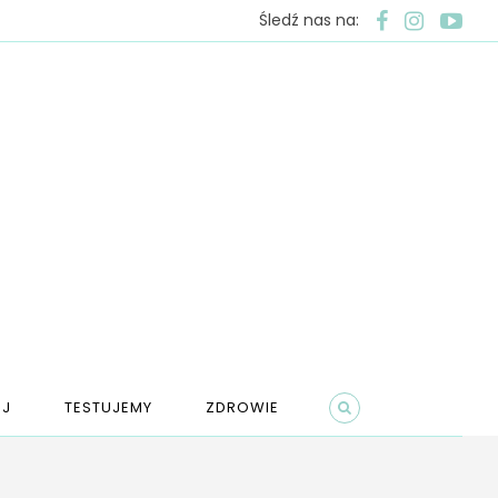
Śledź nas na:
J
TESTUJEMY
ZDROWIE