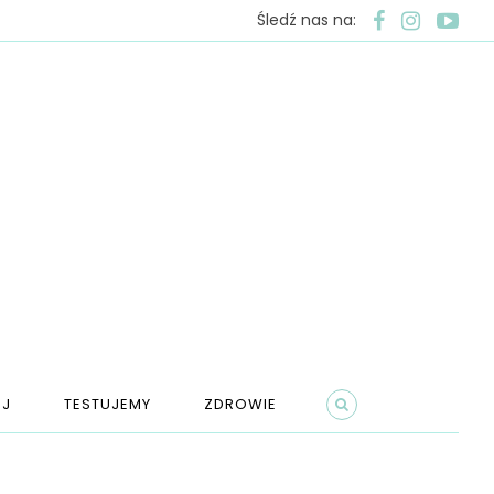
Śledź nas na:
J
TESTUJEMY
ZDROWIE