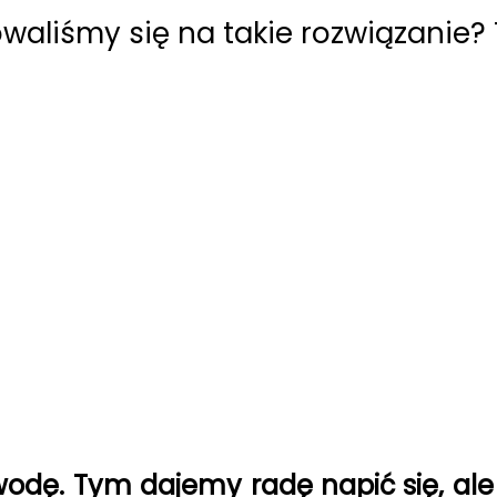
liśmy się na takie rozwiązanie? T
dę. Tym dajemy radę napić się, ale 