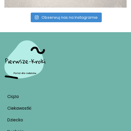
Obserwuj nas na Instagramie
Ciąża
Ciekawostki
Dziecko