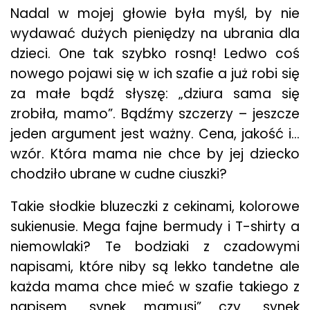
Nadal w mojej głowie była myśl, by nie
wydawać dużych pieniędzy na ubrania dla
dzieci. One tak szybko rosną! Ledwo coś
nowego pojawi się w ich szafie a już robi się
za małe bądź słyszę: „dziura sama się
zrobiła, mamo”. Bądźmy szczerzy – jeszcze
jeden argument jest ważny. Cena, jakość i…
wzór. Która mama nie chce by jej dziecko
chodziło ubrane w cudne ciuszki?
Takie słodkie bluzeczki z cekinami, kolorowe
sukienusie. Mega fajne bermudy i T-shirty a
niemowlaki? Te bodziaki z czadowymi
napisami, które niby są lekko tandetne ale
każda mama chce mieć w szafie takiego z
napisem „synek mamusi” czy „synek