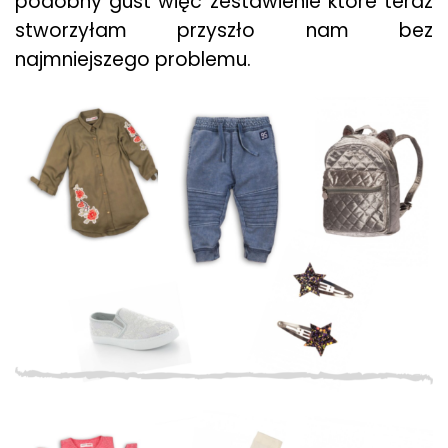
podobny gust więc zestawienie które teraz
stworzyłam przyszło nam bez
najmniejszego problemu.