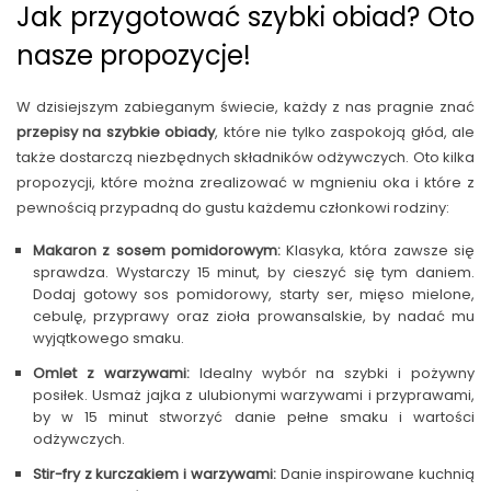
Jak przygotować szybki obiad? Oto
nasze propozycje!
W dzisiejszym zabieganym świecie, każdy z nas pragnie znać
przepisy na szybkie obiady
, które nie tylko zaspokoją głód, ale
także dostarczą niezbędnych składników odżywczych. Oto kilka
propozycji, które można zrealizować w mgnieniu oka i które z
pewnością przypadną do gustu każdemu członkowi rodziny:
Makaron z sosem pomidorowym:
Klasyka, która zawsze się
sprawdza. Wystarczy 15 minut, by cieszyć się tym daniem.
Dodaj gotowy sos pomidorowy, starty ser, mięso mielone,
cebulę, przyprawy oraz zioła prowansalskie, by nadać mu
wyjątkowego smaku.
Omlet z warzywami:
Idealny wybór na szybki i pożywny
posiłek. Usmaż jajka z ulubionymi warzywami i przyprawami,
by w 15 minut stworzyć danie pełne smaku i wartości
odżywczych.
Stir-fry z kurczakiem i warzywami:
Danie inspirowane kuchnią