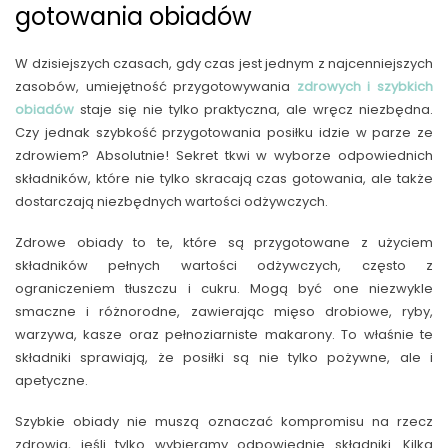
gotowania obiadów
W dzisiejszych czasach, gdy czas jest jednym z najcenniejszych
zasobów, umiejętność przygotowywania
zdrowych i szybkich
obiadów
staje się nie tylko praktyczna, ale wręcz niezbędna.
Czy jednak szybkość przygotowania posiłku idzie w parze ze
zdrowiem? Absolutnie! Sekret tkwi w wyborze odpowiednich
składników, które nie tylko skracają czas gotowania, ale także
dostarczają niezbędnych wartości odżywczych.
Zdrowe obiady to te, które są przygotowane z użyciem
składników pełnych wartości odżywczych, często z
ograniczeniem tłuszczu i cukru. Mogą być one niezwykle
smaczne i różnorodne, zawierając mięso drobiowe, ryby,
warzywa, kasze oraz pełnoziarniste makarony. To właśnie te
składniki sprawiają, że posiłki są nie tylko pożywne, ale i
apetyczne.
Szybkie obiady nie muszą oznaczać kompromisu na rzecz
zdrowia, jeśli tylko wybieramy odpowiednie składniki. Kilka