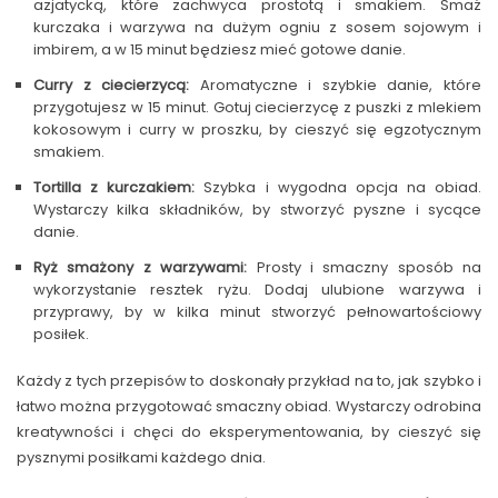
azjatycką, które zachwyca prostotą i smakiem. Smaż
kurczaka i warzywa na dużym ogniu z sosem sojowym i
imbirem, a w 15 minut będziesz mieć gotowe danie.
Curry z ciecierzycą:
Aromatyczne i szybkie danie, które
przygotujesz w 15 minut. Gotuj ciecierzycę z puszki z mlekiem
kokosowym i curry w proszku, by cieszyć się egzotycznym
smakiem.
Tortilla z kurczakiem:
Szybka i wygodna opcja na obiad.
Wystarczy kilka składników, by stworzyć pyszne i sycące
danie.
Ryż smażony z warzywami:
Prosty i smaczny sposób na
wykorzystanie resztek ryżu. Dodaj ulubione warzywa i
przyprawy, by w kilka minut stworzyć pełnowartościowy
posiłek.
Każdy z tych przepisów to doskonały przykład na to, jak szybko i
łatwo można przygotować smaczny obiad. Wystarczy odrobina
kreatywności i chęci do eksperymentowania, by cieszyć się
pysznymi posiłkami każdego dnia.