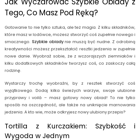
Jak Wyczarować Szybkie Obiady z
Tego, Co Masz Pod Ręką?
Gotowanie to nie tylko sztuka, ale też magia. Z kilku składników,
które masz w lodówce, możesz stworzyć coś zupełnie nowego i
smacznego.
Szybkie obiady
nie muszą być nudne. Z odrobiną
kreatywności możesz przekształcić resztki jedzenia w zupełnie
nowe danie. Wyobraź sobie, że z wczorajszych ziemniaków i
kilku dodatkowych składników tworzysz coś, co zaskoczy całą
rodzinę.
Wystarczy trochę wyobraźni, by z resztek stworzyć coś
wyjątkowego. Dodaj kilka świeżych warzyw, swoje ulubione
przyprawy i voilà – masz gotowy nowy obiad! To nie tylko
sposób na oszczędność, ale także na uniknięcie marnowania
jedzenia. A kto wie, może odkryjesz nowy ulubiony przepis?
Tortilla z Kurczakiem: Szybkość i
Wygoda w Jednym