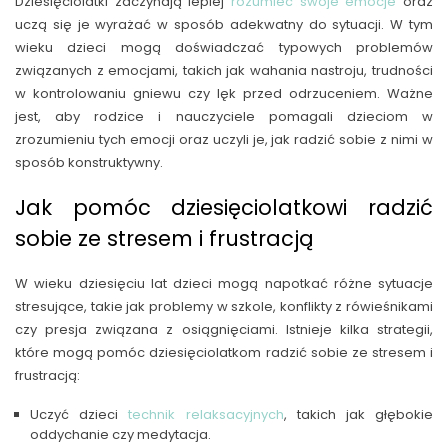
Dziesięciolatki zaczynają lepiej
rozumieć swoje emocje
oraz
uczą się je wyrażać w sposób adekwatny do sytuacji. W tym
wieku dzieci mogą doświadczać typowych problemów
związanych z emocjami, takich jak wahania nastroju, trudności
w kontrolowaniu gniewu czy lęk przed odrzuceniem. Ważne
jest, aby rodzice i nauczyciele pomagali dzieciom w
zrozumieniu tych emocji oraz uczyli je, jak radzić sobie z nimi w
sposób konstruktywny.
Jak pomóc dziesięciolatkowi radzić
sobie ze stresem i frustracją
W wieku dziesięciu lat dzieci mogą napotkać różne sytuacje
stresujące, takie jak problemy w szkole, konflikty z rówieśnikami
czy presja związana z osiągnięciami. Istnieje kilka strategii,
które mogą pomóc dziesięciolatkom radzić sobie ze stresem i
frustracją:
Uczyć dzieci
technik relaksacyjnych
, takich jak głębokie
oddychanie czy medytacja.